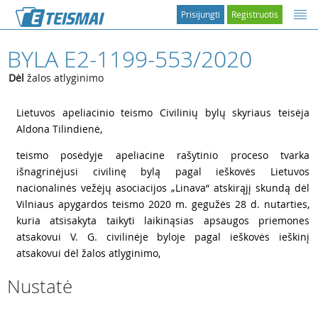
Prisijungti
Registruotis
BYLA E2-1199-553/2020
Dėl
žalos atlyginimo
1
Lietuvos apeliacinio teismo Civilinių bylų skyriaus teisėja
Aldona Tilindienė,
2
teismo posėdyje apeliacine rašytinio proceso tvarka
išnagrinėjusi civilinę bylą pagal ieškovės Lietuvos
nacionalinės vežėjų asociacijos „Linava“ atskirąjį skundą dėl
Vilniaus apygardos teismo 2020 m. gegužės 28 d. nutarties,
kuria atsisakyta taikyti laikinąsias apsaugos priemones
atsakovui V. G. civilinėje byloje pagal ieškovės ieškinį
atsakovui dėl žalos atlyginimo,
Nustatė