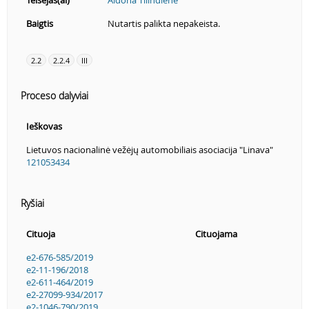
Teisėjas(ai)
Aldona Tilindienė
Baigtis
Nutartis palikta nepakeista.
2.2
2.2.4
III
Proceso dalyviai
Ieškovas
Lietuvos nacionalinė vežėjų automobiliais asociacija "Linava"
121053434
Ryšiai
Cituoja
Cituojama
e2-676-585/2019
e2-11-196/2018
e2-611-464/2019
e2-27099-934/2017
e2-1046-790/2019