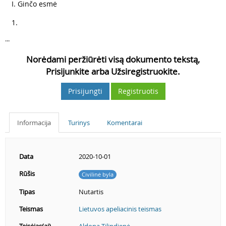
3
I. Ginčo esmė
4
1.
...
Norėdami peržiūrėti visą dokumento tekstą,
Prisijunkite arba Užsiregistruokite.
Prisijungti
Registruotis
Informacija
Turinys
Komentarai
Data
2020-10-01
Rūšis
Civilinė byla
Tipas
Nutartis
Teismas
Lietuvos apeliacinis teismas