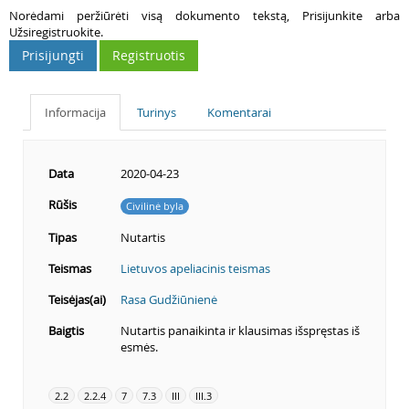
Norėdami peržiūrėti visą dokumento tekstą, Prisijunkite arba
Užsiregistruokite.
Prisijungti
Registruotis
Informacija
Turinys
Komentarai
Data
2020-04-23
Rūšis
Civilinė byla
Tipas
Nutartis
Teismas
Lietuvos apeliacinis teismas
Teisėjas(ai)
Rasa Gudžiūnienė
Baigtis
Nutartis panaikinta ir klausimas išspręstas iš
esmės.
2.2
2.2.4
7
7.3
III
III.3