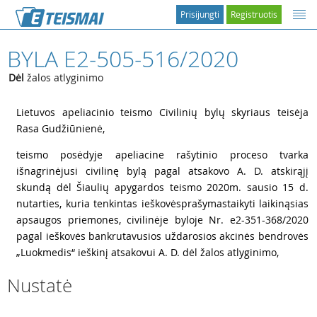
Prisijungti
Registruotis
BYLA E2-505-516/2020
Dėl
žalos atlyginimo
1
Lietuvos apeliacinio teismo Civilinių bylų skyriaus teisėja
Rasa Gudžiūnienė,
2
teismo posėdyje apeliacine rašytinio proceso tvarka
išnagrinėjusi civilinę bylą pagal atsakovo A. D. atskirąjį
skundą dėl Šiaulių apygardos teismo 2020m. sausio 15 d.
nutarties, kuria tenkintas ieškovėsprašymastaikyti laikinąsias
apsaugos priemones, civilinėje byloje Nr. e2-351-368/2020
pagal ieškovės bankrutavusios uždarosios akcinės bendrovės
„Luokmedis“ ieškinį atsakovui A. D. dėl žalos atlyginimo,
Nustatė