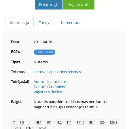
Prisijungti
Registruotis
Informacija
Turinys
Komentarai
Data
2011-04-28
Rūšis
Civilinė byla
Tipas
Nutartis
Teismas
Lietuvos apeliacinis teismas
Teisėjas(ai)
Audronė Jarackaitė
Danutė Gasiūnienė
Vigintas Višinskis
Baigtis
Nutartis panaikinta ir klausimas perduotas
nagrinėti iš naujo I instancijos teismui.
7
7.5
III
III.1
101
III.2
111
111.3
III.4
126
126.2
126.3
126.5
126.8