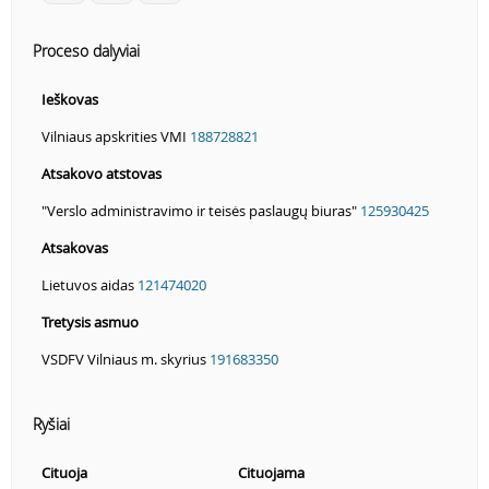
Proceso dalyviai
Ieškovas
Vilniaus apskrities VMI
188728821
Atsakovo atstovas
"Verslo administravimo ir teisės paslaugų biuras"
125930425
Atsakovas
Lietuvos aidas
121474020
Tretysis asmuo
VSDFV Vilniaus m. skyrius
191683350
Ryšiai
Cituoja
Cituojama