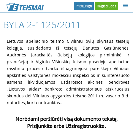
Prisijungti
Registruotis
BYLA 2-1126/2011
2
Lietuvos apeliacinio teismo Civilinių bylų skyriaus teisėjų
kolegija, susidedanti iš teisėjų Danutės Gasiūnienės,
Audronės Jarackaitės (teisėjų kolegijos pirmininkė ir
pranešėja) ir Viginto Višinskio, teismo posėdyje apeliacine
rašytinio proceso tvarka išnagrinėjusi pareiškėjo Vilniaus
apskrities valstybinės mokesčių inspekcijos ir suinteresuoto
asmens likviduojamos uždarosios akcinės bendrovės
„Lietuvos aidas“ bankroto administratoriaus atskiruosius
skundus dėl Vilniaus apygardos teismo 2011 m. vasario 3 d.
nutarties, kuria nutrauktas...
Norėdami peržiūrėti visą dokumento tekstą,
Prisijunkite arba Užsiregistruokite.