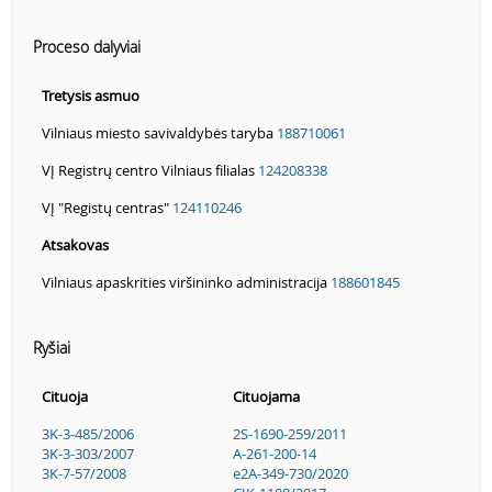
Proceso dalyviai
Tretysis asmuo
Vilniaus miesto savivaldybės taryba
188710061
VĮ Registrų centro Vilniaus filialas
124208338
VĮ "Registų centras"
124110246
Atsakovas
Vilniaus apaskrities viršininko administracija
188601845
Ryšiai
Cituoja
Cituojama
3K-3-485/2006
2S-1690-259/2011
3K-3-303/2007
A-261-200-14
3K-7-57/2008
e2A-349-730/2020