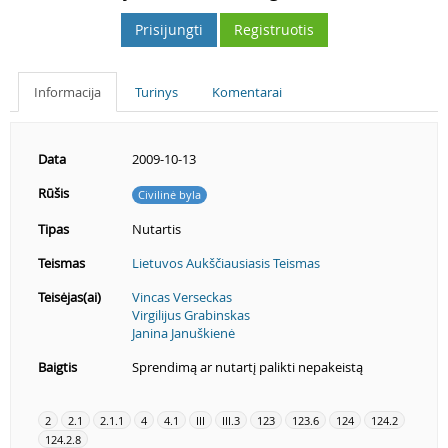
Prisijungti
Registruotis
Informacija
Turinys
Komentarai
Data
2009-10-13
Rūšis
Civilinė byla
Tipas
Nutartis
Teismas
Lietuvos Aukščiausiasis Teismas
Teisėjas(ai)
Vincas Verseckas
Virgilijus Grabinskas
Janina Januškienė
Baigtis
Sprendimą ar nutartį palikti nepakeistą
2
2.1
2.1.1
4
4.1
III
III.3
123
123.6
124
124.2
124.2.8