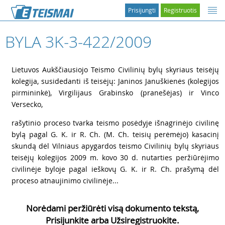
Prisijungti
Registruotis
BYLA 3K-3-422/2009
1
Lietuvos Aukščiausiojo Teismo Civilinių bylų skyriaus teisėjų
kolegija, susidedanti iš teisėjų: Janinos Januškienės (kolegijos
pirmininkė), Virgilijaus Grabinsko (pranešėjas) ir Vinco
Versecko,
2
rašytinio proceso tvarka teismo posėdyje išnagrinėjo civilinę
bylą pagal G. K. ir R. Ch. (M. Ch. teisių perėmėjo) kasacinį
skundą dėl Vilniaus apygardos teismo Civilinių bylų skyriaus
teisėjų kolegijos 2009 m. kovo 30 d. nutarties peržiūrėjimo
civilinėje byloje pagal ieškovų G. K. ir R. Ch. prašymą dėl
proceso atnaujinimo civilinėje...
Norėdami peržiūrėti visą dokumento tekstą,
Prisijunkite arba Užsiregistruokite.