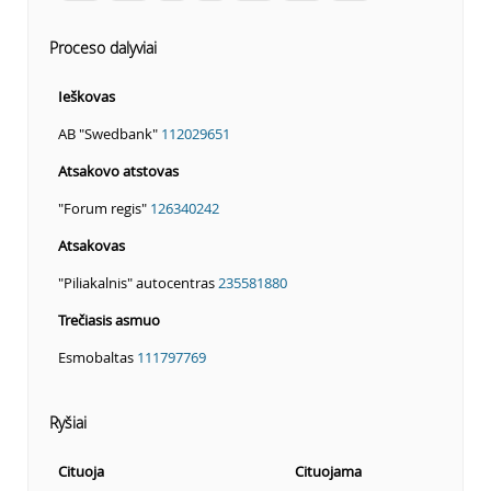
Proceso dalyviai
Ieškovas
AB "Swedbank"
112029651
Atsakovo atstovas
"Forum regis"
126340242
Atsakovas
"Piliakalnis" autocentras
235581880
Trečiasis asmuo
Esmobaltas
111797769
Ryšiai
Cituoja
Cituojama