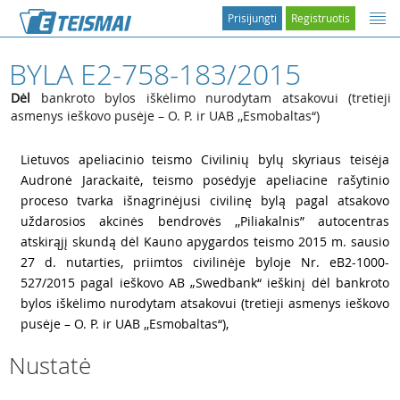
Prisijungti
Registruotis
BYLA E2-758-183/2015
Dėl
bankroto bylos iškėlimo nurodytam atsakovui (tretieji
asmenys ieškovo pusėje – O. P. ir UAB ,,Esmobaltas“)
1
Lietuvos apeliacinio teismo Civilinių bylų skyriaus teisėja
Audronė Jarackaitė, teismo posėdyje apeliacine rašytinio
proceso tvarka išnagrinėjusi civilinę bylą pagal atsakovo
uždarosios akcinės bendrovės ,,Piliakalnis” autocentras
atskirąjį skundą dėl Kauno apygardos teismo 2015 m. sausio
27 d. nutarties, priimtos civilinėje byloje Nr. eB2-1000-
527/2015 pagal ieškovo AB „Swedbank“ ieškinį dėl bankroto
bylos iškėlimo nurodytam atsakovui (tretieji asmenys ieškovo
pusėje – O. P. ir UAB ,,Esmobaltas“),
Nustatė