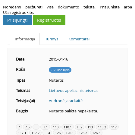
Norėdami peržiūrėti visą dokumento tekstą, Prisijunkite arba
Užsiregistruokite.
Prisijungti
Registruotis
Informacija
Turinys
Komentarai
Data
2015-04-16
Rūšis
Civilinė byla
Tipas
Nutartis
Teismas
Lietuvos apeliacinis teismas
Teisėjas(ai)
Audronė Jarackaitė
Baigtis
Nutartis palikta nepakeista.
7
7.5
III
III.1
110
110.1
III.2
113
113.2
117
117.1
117.2
III.4
126
126.1
126.2
126.3