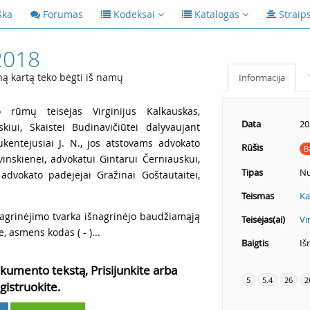
ška
Forumas
Kodeksai
Katalogas
Straip
2018
ną kartą teko bėgti iš namų
Informacija
rūmų teisėjas Virginijus Kalkauskas,
Data
20
kiui, Skaistei Budinavičiūtei dalyvaujant
ukentėjusiai J. N., jos atstovams advokato
Rūšis
B
lvinskienei, advokatui Gintarui Černiauskui,
Tipas
Nu
advokato padėjėjai Gražinai Goštautaitei,
Teismas
Ka
agrinėjimo tvarka išnagrinėjo baudžiamąją
Teisėjas(ai)
Vi
je, asmens kodas ( - )...
Baigtis
Iš
kumento tekstą, Prisijunkite arba
5
5.4
26
2
gistruokite.