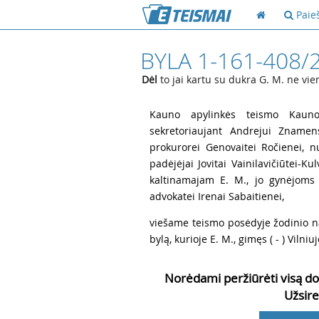
Paie
BYLA 1-161-408/
Dėl
to jai kartu su dukra G. M. ne vie
1
Kauno apylinkės teismo Kauno 
sekretoriaujant Andrejui Znamens
prokurorei Genovaitei Ročienei, n
padėjėjai Jovitai Vainilavičiūtei-Ku
kaltinamajam E. M., jo gynėjoms 
advokatei Irenai Sabaitienei,
2
viešame teismo posėdyje žodinio n
bylą, kurioje E. M., gimęs ( - ) Vilniu
Norėdami peržiūrėti visą do
Užsire