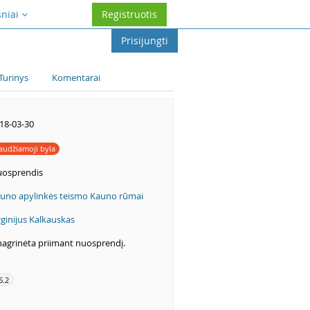
sniai
Registruotis
Prisijungti
Turinys
Komentarai
18-03-30
audžiamoji byla
osprendis
uno apylinkės teismo Kauno rūmai
rginijus Kalkauskas
nagrinėta priimant nuosprendį.
6.2