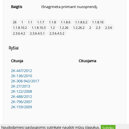
Baigtis
Išnagrinėta priimant nuosprendį.
26
1
1.1
1.1.7
1.1.8
1.1.8.6
1.1.8.6.2
1.1.8.10
1.1.8.10.2
1.1.8.10.3
1.2
1.2.26
1.2.26.2
2
2.3
2.3.6
2.3.6.4.2
2.3.6.4.5.1
2.3.6.4.5.2
Ryšiai
Cituoja
Cituojama
2K-447/2012
2K-136/2010
2K-308-942/2017
2K-27/2013
2K-122/2008
2K-488/2012
2K-796/2007
2K-159/2009
Naudodamiesi paslaugomis sutinkate naudoti mūsų slapukus.
Sutinku