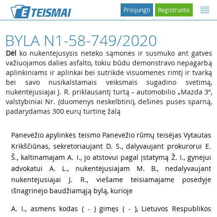
Prisijungti
Registruotis
BYLA N1-58-749/2020
Dėl
ko nukentėjusysis neteko sąmonės ir susmuko ant gatvės
važiuojamos dalies asfalto, tokiu būdu demonstravo nepagarbą
aplinkiniams ir aplinkai bei sutrikdė visuomenės rimtį ir tvarką
bei savo nusikalstamais veiksmais sugadino svetimą,
nukentėjusiajai J. R. priklausantį turtą – automobilio „Mazda 3“,
valstybiniai Nr. (duomenys neskelbtini), dešinės pusės sparną,
padarydamas 300 eurų turtinę žalą
1
Panevėžio apylinkės teismo Panevėžio rūmų teisėjas Vytautas
Krikščiūnas, sekretoriaujant D. S., dalyvaujant prokurorui E.
Š., kaltinamajam A. I., jo atstovui pagal įstatymą Ž. I., gynėjui
advokatui A. L., nukentėjusiajam M. B., nedalyvaujant
nukentėjusiajai J. R., viešame teisiamajame posėdyje
išnagrinėjo baudžiamąją bylą, kurioje
2
A. I., asmens kodas ( - ) gimęs ( - ), Lietuvos Respublikos