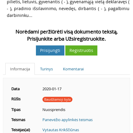
pilietis, lietuvis, gyvenantis ( - ), gyvenamąją vietą deklaravęs (
- ), pradinio išsilavinimo, nevedęs, dirbantis ( - ), pagalbiniu
darbininku...
Norėdami peržiūrėti visą dokumento tekstą,
Prisijunkite arba Užsiregistruokite.
Prisijungti
Registruotis
Informacija
Turinys
Komentarai
Data
2020-01-17
Rūšis
Baudžiamoji byla
Tipas
Nuosprendis
Teismas
Panevėžio apylinkės teismas
Teisėjas(ai)
Vytautas Krikščiūnas