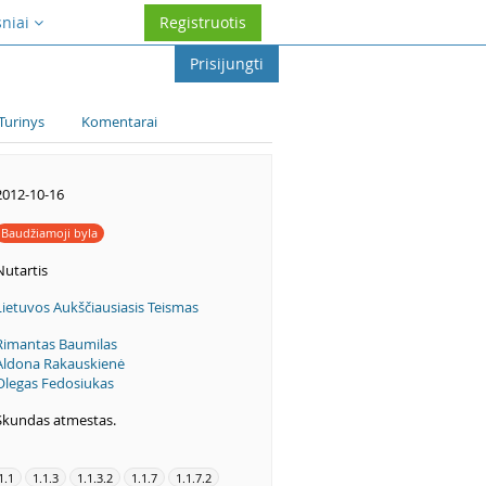
sniai
Registruotis
Prisijungti
Turinys
Komentarai
2012-10-16
Baudžiamoji byla
Nutartis
Lietuvos Aukščiausiasis Teismas
Rimantas Baumilas
Aldona Rakauskienė
Olegas Fedosiukas
Skundas atmestas.
1.1
1.1.3
1.1.3.2
1.1.7
1.1.7.2