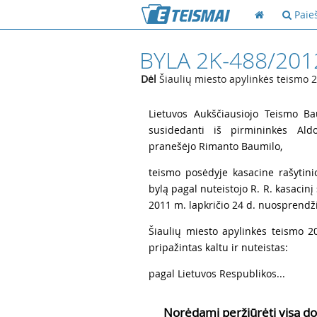
Paie
BYLA 2K-488/201
Dėl
Šiaulių miesto apylinkės teismo 2
1
Lietuvos Aukščiausiojo Teismo Ba
susidedanti iš pirmininkės Ald
pranešėjo Rimanto Baumilo,
2
teismo posėdyje kasacine rašytin
bylą pagal nuteistojo R. R. kasacin
2011 m. lapkričio 24 d. nuosprendž
3
Šiaulių miesto apylinkės teismo 2
pripažintas kaltu ir nuteistas:
4
pagal Lietuvos Respublikos...
Norėdami peržiūrėti visą do