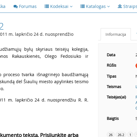
ška
Forumas
Kodeksai
Katalogas
Straip
2
011 m. lapkričio 24 d. nuosprendžio
Informacija
udžiamųjų bylų skyriaus teisėjų kolegija,
Data
onos Rakauskienės, Olego Fedosiuko ir
Rūšis
io proceso tvarka išnagrinėjo baudžiamąją
Tipas
į skundą dėl Šiaulių miesto apylinkės teismo
Teismas
io.
Teisėjas(ai)
011 m. lapkričio 24 d. nuosprendžiu R. R.
Baigtis
kumento tekstą, Prisijunkite arba
26
26.2
1