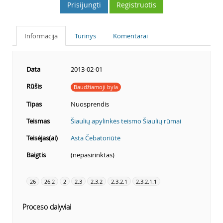
Prisijungti
Registruotis
Informacija
Turinys
Komentarai
Data
2013-02-01
Rūšis
Baudžiamoji byla
Tipas
Nuosprendis
Teismas
Šiaulių apylinkės teismo Šiaulių rūmai
Teisėjas(ai)
Asta Čebatoriūtė
Baigtis
(nepasirinktas)
26
26.2
2
2.3
2.3.2
2.3.2.1
2.3.2.1.1
Proceso dalyviai