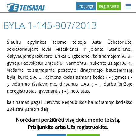
Prisijungti
Registruotis
BYLA 1-145-907/2013
1
Šiaulių apylinkės teismo teisėja Asta Čebatoriūtė,
sekretoriaujant Ievai Mišeikienei ir Jolantai Stanelienei,
dalyvaujant prokurorei Erikai Girgždienei, kaltinamajam A. U.,
gynėjui advokatui Drąsučiui Narmontui, nukentėjusiajai A. R.,
viešame teisiamajame posėdyje išnagrinėjo baudžiamąją
bylą, kurioje A. U., asmens kodas asmens kodas ( - ) gimęs ( -
), vidurinio išsilavinimo, dirbantis UAB ( - ), darbo biržoje
neregistruotas, gyvenantis ( - ), neteistas,
2
kaltinamas pagal Lietuvos Respublikos baudžiamojo kodekso
284 straipsnio 1 dalį.
Norėdami peržiūrėti visą dokumento tekstą,
Prisijunkite arba Užsiregistruokite.