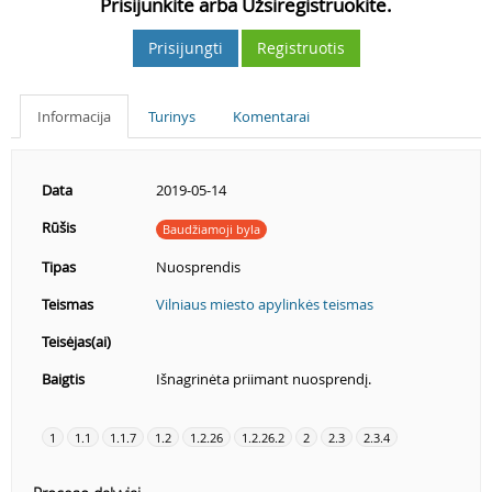
Prisijunkite arba Užsiregistruokite.
Prisijungti
Registruotis
Informacija
Turinys
Komentarai
Data
2019-05-14
Rūšis
Baudžiamoji byla
Tipas
Nuosprendis
Teismas
Vilniaus miesto apylinkės teismas
Teisėjas(ai)
Baigtis
Išnagrinėta priimant nuosprendį.
1
1.1
1.1.7
1.2
1.2.26
1.2.26.2
2
2.3
2.3.4