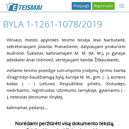
Prisijungti
Registruotis
BYLA 1-1261-1078/2019
1
Vilniaus miesto apylinkės teismo teisėja Ieva Narbutaitė,
sekretoriaujant Jolantai Pranaitienei, dalyvaujant prokurorei
Audronei Šukienei, kaltinamajam M. M. (M. M.), jo gynėjai
advokatei Anai Ustinovič, vertėjaujant Vandai Žitkauskaitei,
2
viešame teismo posėdyje sutrumpinto įrodymų tyrimo tvarka
išnagrinėjo baudžiamąją bylą, kurioje M. M., gim. ( - ), asmens
kodas ( - ) Lietuvos Respublikos pilietis, išsituokęs,
nedirbantis, registruotas Užimtumo tarnyboje, gyvenantis ( -
), neteistas (teistumai išnykę),
3
kaltinamas padaręs...
Norėdami peržiūrėti visą dokumento tekstą,