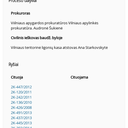
Proceso dalyviai
Prokuroras
Viilniaus apygardos prokuratūros Vilniaus apylinkės
prokuratūra. Audronė Šukienė
Civilinis ieškovas baudž. byloje
Vilniaus teritorinė ligonių kasa atstovas Ana Starkovskytė
Ryšiai
Cituoja
Cituojama
2K-447/2012
2K-120/2011
2K-242/2011
2K-136/2010
2K-426/2008
2K-491/2013
2K-437/2013
2K-445/2013
2K-303/2014