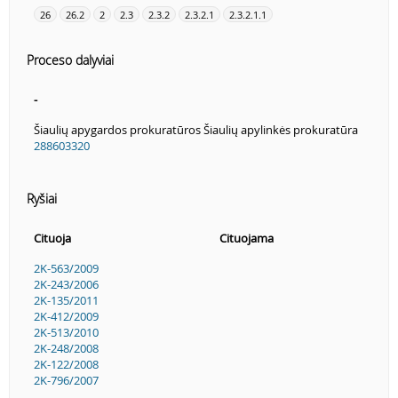
26
26.2
2
2.3
2.3.2
2.3.2.1
2.3.2.1.1
Proceso dalyviai
-
Šiaulių apygardos prokuratūros Šiaulių apylinkės prokuratūra
288603320
Ryšiai
Cituoja
Cituojama
2K-563/2009
2K-243/2006
2K-135/2011
2K-412/2009
2K-513/2010
2K-248/2008
2K-122/2008
2K-796/2007