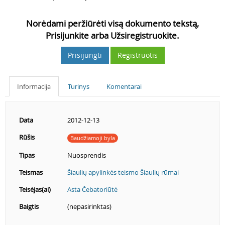
Norėdami peržiūrėti visą dokumento tekstą,
Prisijunkite arba Užsiregistruokite.
Prisijungti
Registruotis
Informacija
Turinys
Komentarai
Data
2012-12-13
Rūšis
Baudžiamoji byla
Tipas
Nuosprendis
Teismas
Šiaulių apylinkės teismo Šiaulių rūmai
Teisėjas(ai)
Asta Čebatoriūtė
Baigtis
(nepasirinktas)