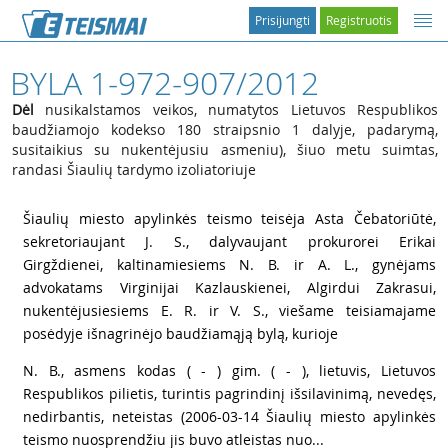
Prisijungti
Registruotis
BYLA 1-972-907/2012
Dėl
nusikalstamos veikos, numatytos Lietuvos Respublikos
baudžiamojo kodekso 180 straipsnio 1 dalyje, padarymą,
susitaikius su nukentėjusiu asmeniu), šiuo metu suimtas,
randasi Šiaulių tardymo izoliatoriuje
1
Šiaulių miesto apylinkės teismo teisėja Asta Čebatoriūtė,
sekretoriaujant J. S., dalyvaujant prokurorei Erikai
Girgždienei, kaltinamiesiems N. B. ir A. L., gynėjams
advokatams Virginijai Kazlauskienei, Algirdui Zakrasui,
nukentėjusiesiems E. R. ir V. S., viešame teisiamajame
posėdyje išnagrinėjo baudžiamąją bylą, kurioje
2
N. B., asmens kodas ( - ) gim. ( - ), lietuvis, Lietuvos
Respublikos pilietis, turintis pagrindinį išsilavinimą, nevedęs,
nedirbantis, neteistas (2006-03-14 Šiaulių miesto apylinkės
teismo nuosprendžiu jis buvo atleistas nuo...