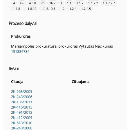
4
4.6
4.6.8
26
26.2
1
1.1
1.1.7
1.1.7.2
1.1.7.2.7
1.1.8
1.1.8.10
1.1.8.10.5
1.2
1.2.4
1.2.4.5
Proceso dalyviai
Prokuroras
Marijampolės prokuratūra, prokuroras Vytautas Nacikūnas
191884734
Ryšiai
Cituoja
Cituojama
2K-563/2009
2K-243/2006
2K-135/2011
2K-416/2013
2K-491/2013
2K-412/2009
2K-513/2010
2K-248/2008