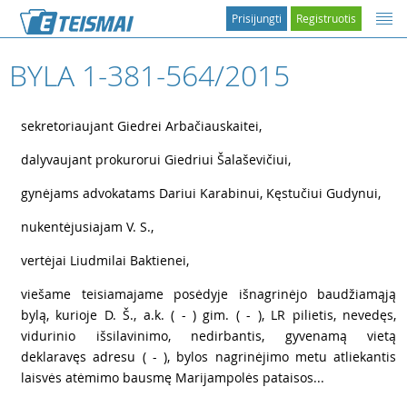
Prisijungti
Registruotis
BYLA 1-381-564/2015
1
sekretoriaujant Giedrei Arbačiauskaitei,
2
dalyvaujant prokurorui Giedriui Šalaševičiui,
3
gynėjams advokatams Dariui Karabinui, Kęstučiui Gudynui,
4
nukentėjusiajam V. S.,
5
vertėjai Liudmilai Baktienei,
6
viešame teisiamajame posėdyje išnagrinėjo baudžiamąją
bylą, kurioje D. Š., a.k. ( - ) gim. ( - ), LR pilietis, nevedęs,
vidurinio išsilavinimo, nedirbantis, gyvenamą vietą
deklaravęs adresu ( - ), bylos nagrinėjimo metu atliekantis
laisvės atėmimo bausmę Marijampolės pataisos...