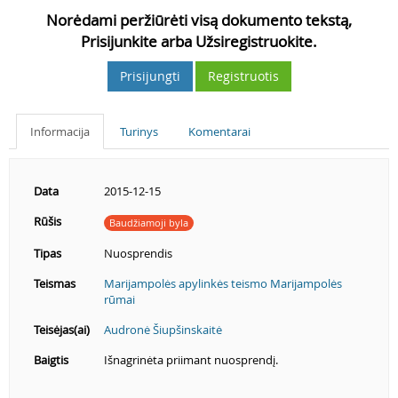
Norėdami peržiūrėti visą dokumento tekstą,
Prisijunkite arba Užsiregistruokite.
Prisijungti
Registruotis
Informacija
Turinys
Komentarai
Data
2015-12-15
Rūšis
Baudžiamoji byla
Tipas
Nuosprendis
Teismas
Marijampolės apylinkės teismo Marijampolės
rūmai
Teisėjas(ai)
Audronė Šiupšinskaitė
Baigtis
Išnagrinėta priimant nuosprendį.