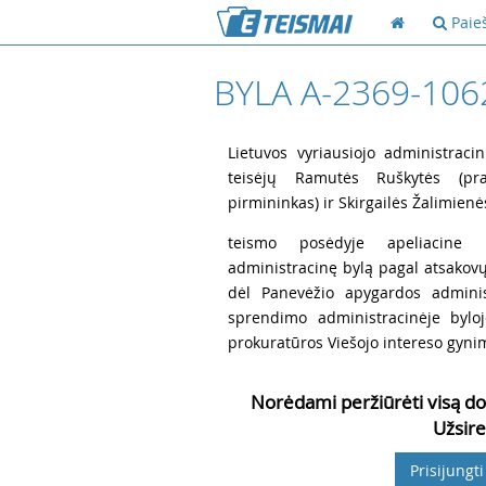
Paie
BYLA A-2369-106
1
Lietuvos vyriausiojo administracin
teisėjų Ramutės Ruškytės (pran
pirmininkas) ir Skirgailės Žalimienė
2
teismo posėdyje apeliacine r
administracinę bylą pagal atsakovų J
dėl Panevėžio apygardos adminis
sprendimo administracinėje bylo
prokuratūros Viešojo intereso gynim
Norėdami peržiūrėti visą do
Užsire
Prisijungti