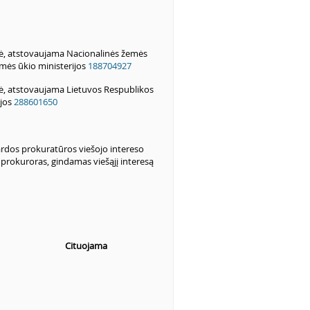
bė, atstovaujama Nacionalinės žemės
mės ūkio ministerijos
188704927
ė, atstovaujama Lietuvos Respublikos
ijos
288601650
rdos prokuratūros viešojo intereso
prokuroras, gindamas viešąjį interesą
Cituojama