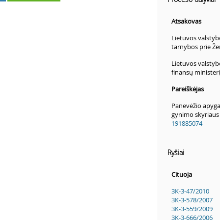
Atsakovas
Lietuvos valsty
tarnybos prie Že
Lietuvos valstyb
finansų minister
Pareiškėjas
Panevėžio apyga
gynimo skyriaus 
191885074
Ryšiai
Cituoja
3K-3-47/2010
3K-3-578/2007
3K-3-559/2009
3K-3-666/2006