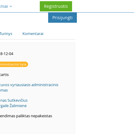
sniai
Registruotis
Prisijungti
Turinys
Komentarai
8-12-04
ministracinė byla
artis
tuvos vyriausiasis administracinis
smas
nas Sutkevičius
rgailė Žalimienė
endimas paliktas nepakeistas