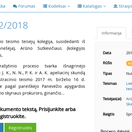
ška
Forumas
Kodeksai
Katalogas
Straip
2/2018
Informacija
io teismo teisėjų kolegija, susidedanti iš
ešėja), Arūno Sutkevičiaus (kolegijos
Data
201
s,
Rūšis
Ad
ašytinio proceso tvarka išnagrinėjo
. K., N. N., P. K. ir A. K. apeliacinį skundą
Tipas
Nut
tracinio teismo 2017 m. birželio 16 d.
Teismas
Lie
je pagal pareiškėjo Panevėžio apygardos
tei
o skyriaus prokuroro, ginančio...
Teisėjas(ai)
Arū
Ski
kumento tekstą, Prisijunkite arba
Baigtis
Spr
gistruokite.
Registruotis
Proceso dalyviai