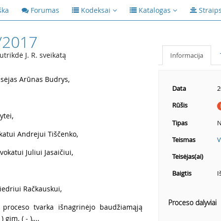
ška
Forumas
Kodeksai
Katalogas
Straip
/2017
trikdė J. R. sveikatą
Informacija
isėjas Arūnas Budrys,
Data
2
Rūšis
ytei,
Tipas
N
katui Andrejui Tiščenko,
Teismas
V
okatui Juliui Jasaičiui,
Teisėjas(ai)
Baigtis
I
iedriui Račkauskui,
Proceso dalyviai
 proceso tvarka išnagrinėjo baudžiamąją
gim. ( - ),...