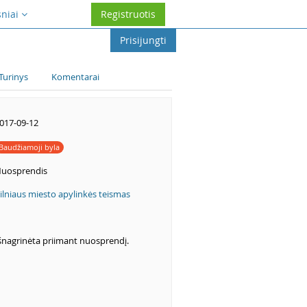
sniai
Registruotis
Prisijungti
Turinys
Komentarai
017-09-12
Baudžiamoji byla
uosprendis
ilniaus miesto apylinkės teismas
šnagrinėta priimant nuosprendį.