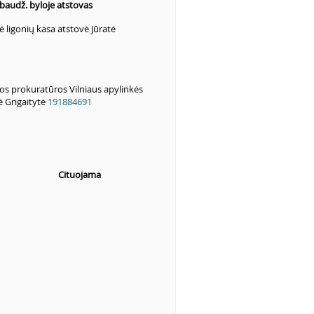
 baudž. byloje atstovas
nė ligonių kasa atstovė Jūratė
os prokuratūros Vilniaus apylinkės
ė Grigaitytė
191884691
Cituojama