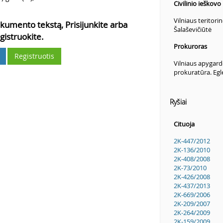
Civilinio ieškovo
Vilniaus teritori
kumento tekstą, Prisijunkite arba
Šalaševičiūtė
gistruokite.
Prokuroras
Registruotis
Vilniaus apygard
prokuratūra. Egl
Ryšiai
Cituoja
2K-447/2012
2K-136/2010
2K-408/2008
2K-73/2010
2K-426/2008
2K-437/2013
2K-669/2006
2K-209/2007
2K-264/2009
2K-159/2009