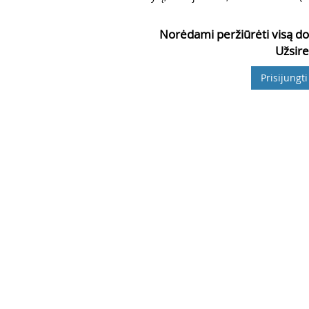
Norėdami peržiūrėti visą do
Užsire
Prisijungti