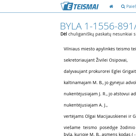
Paie
BYLA 1-1556-891
Dėl
chuliganiškų paskatų nesunkiai su
1
Vilniaus miesto apylinkės teismo te
2
sekretoriaujant Živilei Osipovai,
3
dalyvaujant prokurorei Eglei Grigait
4
kaltinamajam M. B., jo gynėjui advo
5
nukentėjusiajam J. R., jo atstovui adv
6
nukentėjusiajam A. J.,
7
vertėjams Olgai Macijauskienei ir G
8
viešame teismo posėdyje žodinio
bylą, kurioje M. B., asmens kodas ( - ) 