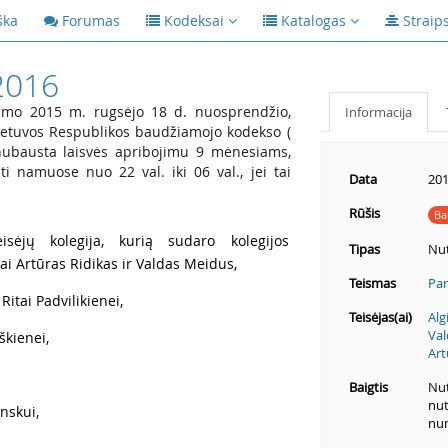
ška
Forumas
Kodeksai
Katalogas
Straip
2016
smo 2015 m. rugsėjo 18 d. nuosprendžio,
Informacija
 Lietuvos Respublikos baudžiamojo kodekso (
 nubausta laisvės apribojimu 9 mėnesiams,
ti namuose nuo 22 val. iki 06 val., jei tai
Data
201
Rūšis
Ba
sėjų kolegija, kurią sudaro kolegijos
Tipas
Nut
ai Artūras Ridikas ir Valdas Meidus,
Teismas
Pan
Ritai Padvilikienei,
Teisėjas(ai)
Alg
Val
škienei,
Art
Baigtis
Nut
nut
nskui,
num