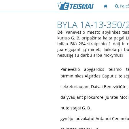
Paie
BYLA 1A-13-350/
Dėl
Panevėžio miesto apylinkės tei
kuriuo G. B. pripažinta kalta pagal
toliau BK) 284 straipsnio 1 dalį ir
įpareigojant ją minėtą laikotarpį bū
nesusiję su darbu arba mokymusi
1
Panevėžio apygardos teismo tei
pirmininkas Algirdas Gaputis, teisėj
2
sekretoriaujant Daivai Benevičiūtei, 
3
dalyvaujant prokurorei Jūratei Moci
4
nuteistajai G. B.,
5
gynėjui advokatui Antanui Cemnolo