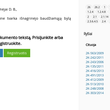
26
26.2
1
ėjai D. B.,
1.2.4
1.2.4.8
2
2.1
2.1.14
ine tvarka išnagrinėjo baudžiamąją bylą
2.3.6.4.5
2.4
Ryšiai
kumento tekstą, Prisijunkite arba
gistruokite.
Cituoja
Registruotis
2K-563/2009
2K-242/2011
2K-243/2006
2K-135/2011
2K-416/2013
2K-491/2013
2K-412/2009
2K-513/2010
2K-248/2008
2K-303/2014