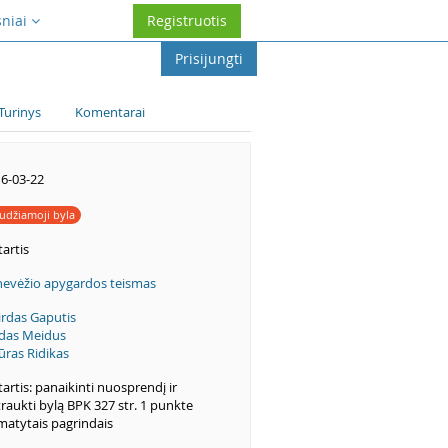
sniai
Registruotis
Prisijungti
Turinys
Komentarai
6-03-22
udžiamoji byla
artis
evėžio apygardos teismas
irdas Gaputis
das Meidus
ūras Ridikas
artis: panaikinti nuosprendį ir
raukti bylą BPK 327 str. 1 punkte
atytais pagrindais