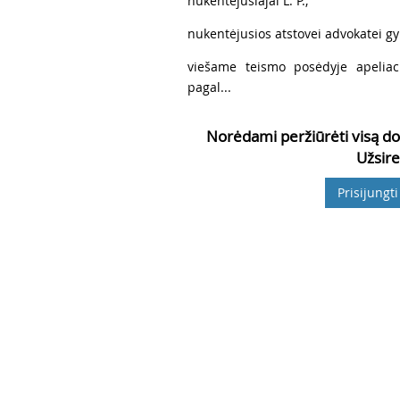
6
nukentėjusiajai L. P.,
7
nukentėjusios atstovei advokatei gyn
8
viešame teismo posėdyje apeliac
pagal...
Norėdami peržiūrėti visą do
Užsire
Prisijungti