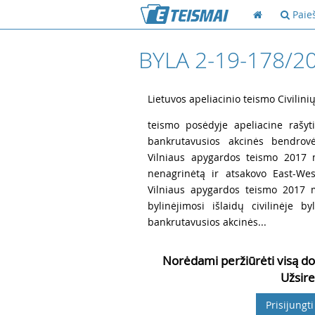
Paie
BYLA 2-19-178/2
1
Lietuvos apeliacinio teismo Civilini
2
teismo posėdyje apeliacine rašyt
bankrutavusios akcinės bendrov
Vilniaus apygardos teismo 2017 m.
nenagrinėtą ir atsakovo East-Wes
Vilniaus apygardos teismo 2017 m
bylinėjimosi išlaidų civilinėje 
bankrutavusios akcinės...
Norėdami peržiūrėti visą do
Užsire
Prisijungti