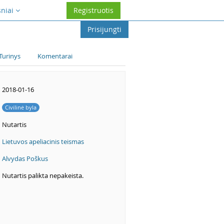
sniai
Registruotis
Prisijungti
Turinys
Komentarai
2018-01-16
Civilinė byla
Nutartis
Lietuvos apeliacinis teismas
Alvydas Poškus
Nutartis palikta nepakeista.