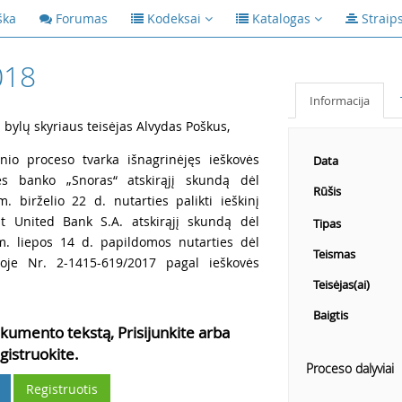
ška
Forumas
Kodeksai
Katalogas
Straip
018
Informacija
ų bylų skyriaus teisėjas Alvydas Poškus,
inio proceso tvarka išnagrinėjęs ieškovės
Data
ės banko „Snoras“ atskirąjį skundą dėl
Rūšis
 birželio 22 d. nutarties palikti ieškinį
t United Bank S.A. atskirąjį skundą dėl
Tipas
. liepos 14 d. papildomos nutarties dėl
Teismas
byloje Nr. 2-1415-619/2017 pagal ieškovės
Teisėjas(ai)
Baigtis
kumento tekstą, Prisijunkite arba
gistruokite.
Proceso dalyviai
Registruotis