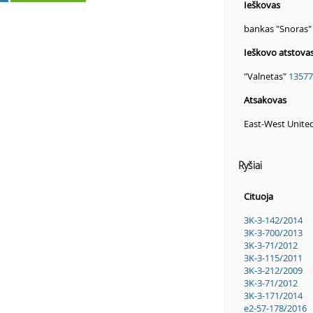
Ieškovas
bankas "Snoras
Ieškovo atstova
"Valnetas"
13577
Atsakovas
East-West United
Ryšiai
Cituoja
3K-3-142/2014
3K-3-700/2013
3K-3-71/2012
3K-3-115/2011
3K-3-212/2009
3K-3-71/2012
3K-3-171/2014
e2-57-178/2016