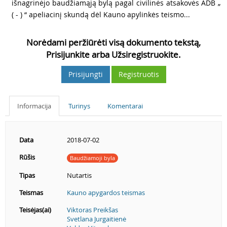
išnagrinėjo baudžiamąją bylą pagal civilinės atsakovės ADB „
( - ) “ apeliacinį skundą dėl Kauno apylinkės teismo...
Norėdami peržiūrėti visą dokumento tekstą,
Prisijunkite arba Užsiregistruokite.
Prisijungti
Registruotis
Informacija
Turinys
Komentarai
Data
2018-07-02
Rūšis
Baudžiamoji byla
Tipas
Nutartis
Teismas
Kauno apygardos teismas
Teisėjas(ai)
Viktoras Preikšas
Svetlana Jurgaitienė