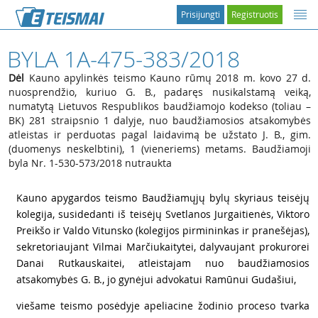
Prisijungti
Registruotis
BYLA 1A-475-383/2018
Dėl
Kauno apylinkės teismo Kauno rūmų 2018 m. kovo 27 d.
nuosprendžio, kuriuo G. B., padaręs nusikalstamą veiką,
numatytą Lietuvos Respublikos baudžiamojo kodekso (toliau –
BK) 281 straipsnio 1 dalyje, nuo baudžiamosios atsakomybės
atleistas ir perduotas pagal laidavimą be užstato J. B., gim.
(duomenys neskelbtini), 1 (vieneriems) metams. Baudžiamoji
byla Nr. 1-530-573/2018 nutraukta
1
Kauno apygardos teismo Baudžiamųjų bylų skyriaus teisėjų
kolegija, susidedanti iš teisėjų Svetlanos Jurgaitienės, Viktoro
Preikšo ir Valdo Vitunsko (kolegijos pirmininkas ir pranešėjas),
sekretoriaujant Vilmai Marčiukaitytei, dalyvaujant prokurorei
Danai Rutkauskaitei, atleistajam nuo baudžiamosios
atsakomybės G. B., jo gynėjui advokatui Ramūnui Gudašiui,
2
viešame teismo posėdyje apeliacine žodinio proceso tvarka