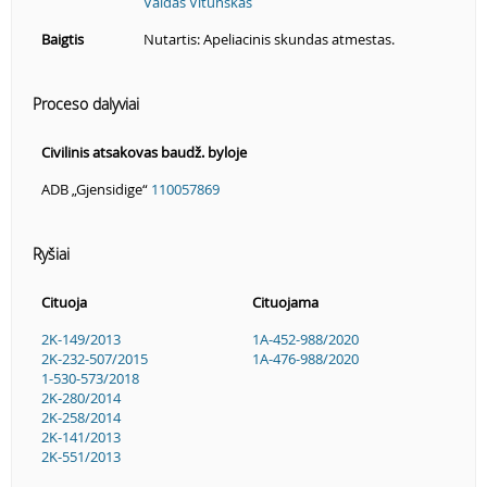
Valdas Vitunskas
Baigtis
Nutartis: Apeliacinis skundas atmestas.
Proceso dalyviai
Civilinis atsakovas baudž. byloje
ADB „Gjensidige“
110057869
Ryšiai
Cituoja
Cituojama
2K-149/2013
1A-452-988/2020
2K-232-507/2015
1A-476-988/2020
1-530-573/2018
2K-280/2014
2K-258/2014
2K-141/2013
2K-551/2013