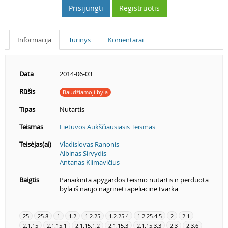
Prisijungti
Registruotis
Informacija
Turinys
Komentarai
Data
2014-06-03
Rūšis
Baudžiamoji byla
Tipas
Nutartis
Teismas
Lietuvos Aukščiausiasis Teismas
Teisėjas(ai)
Vladislovas Ranonis
Albinas Sirvydis
Antanas Klimavičius
Baigtis
Panaikinta apygardos teismo nutartis ir perduota
byla iš naujo nagrinėti apeliacine tvarka
25
25.8
1
1.2
1.2.25
1.2.25.4
1.2.25.4.5
2
2.1
2.1.15
2.1.15.1
2.1.15.1.2
2.1.15.3
2.1.15.3.3
2.3
2.3.6