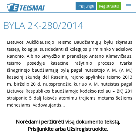
Prisijungti
Registruotis
BYLA 2K-280/2014
1
Lietuvos Aukščiausiojo Teismo Baudžiamųjų bylų skyriaus
teisėjų kolegija, susidedanti iš kolegijos pirmininko Vladislovo
Ranonio, Albino Sirvydžio ir pranešėjo Antano Klimavičiaus,
teismo posėdyje kasacine rašytinio proceso tvarka
išnagrinėjo baudžiamąją bylą pagal nuteistojo V. M. (V. M.)
kasacinį skundą dėl Raseinių rajono apylinkės teismo 2013
m. birželio 20 d. nuosprendžio, kuriuo V. M. nuteistas pagal
Lietuvos Respublikos baudžiamojo kodekso (toliau – BK) 281
straipsnio 5 dalį laisvės atėmimu trejiems metams šešiems
mėnesiams. Vadovaujantis...
Norėdami peržiūrėti visą dokumento tekstą,
Prisijunkite arba Užsiregistruokite.