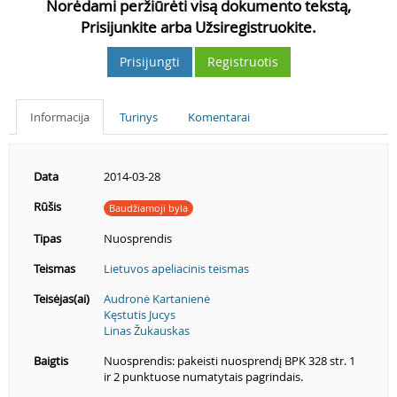
Norėdami peržiūrėti visą dokumento tekstą,
Prisijunkite arba Užsiregistruokite.
Prisijungti
Registruotis
Informacija
Turinys
Komentarai
Data
2014-03-28
Rūšis
Baudžiamoji byla
Tipas
Nuosprendis
Teismas
Lietuvos apeliacinis teismas
Teisėjas(ai)
Audronė Kartanienė
Kęstutis Jucys
Linas Žukauskas
Baigtis
Nuosprendis: pakeisti nuosprendį BPK 328 str. 1
ir 2 punktuose numatytais pagrindais.