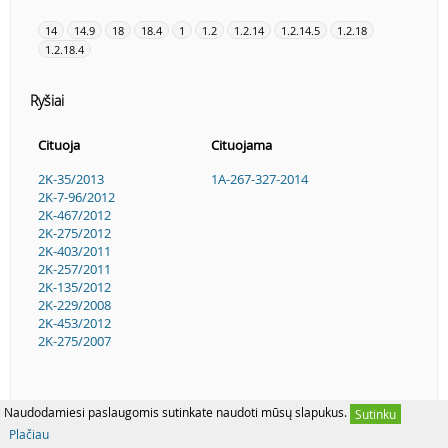
14
14.9
18
18.4
1
1.2
1.2.14
1.2.14.5
1.2.18
1.2.18.4
Ryšiai
Cituoja
Cituojama
2K-35/2013
1A-267-327-2014
2K-7-96/2012
2K-467/2012
2K-275/2012
2K-403/2011
2K-257/2011
2K-135/2012
2K-229/2008
2K-453/2012
2K-275/2007
Naudodamiesi paslaugomis sutinkate naudoti mūsų slapukus.
Sutinku
Plačiau