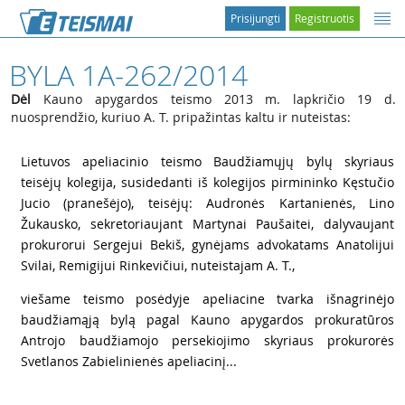
Prisijungti
Registruotis
BYLA 1A-262/2014
Dėl
Kauno apygardos teismo 2013 m. lapkričio 19 d.
nuosprendžio, kuriuo A. T. pripažintas kaltu ir nuteistas:
1
Lietuvos apeliacinio teismo Baudžiamųjų bylų skyriaus
teisėjų kolegija, susidedanti iš kolegijos pirmininko Kęstučio
Jucio (pranešėjo), teisėjų: Audronės Kartanienės, Lino
Žukausko, sekretoriaujant Martynai Paušaitei, dalyvaujant
prokurorui Sergejui Bekiš, gynėjams advokatams Anatolijui
Svilai, Remigijui Rinkevičiui, nuteistajam A. T.,
2
viešame teismo posėdyje apeliacine tvarka išnagrinėjo
baudžiamąją bylą pagal Kauno apygardos prokuratūros
Antrojo baudžiamojo persekiojimo skyriaus prokurorės
Svetlanos Zabielinienės apeliacinį...