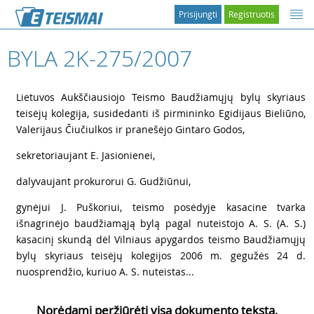
Prisijungti
Registruotis
BYLA 2K-275/2007
1
Lietuvos Aukščiausiojo Teismo Baudžiamųjų bylų skyriaus
teisėjų kolegija, susidedanti iš pirmininko Egidijaus Bieliūno,
Valerijaus Čiučiulkos ir pranešėjo Gintaro Godos,
2
sekretoriaujant E. Jasionienei,
3
dalyvaujant prokurorui G. Gudžiūnui,
4
gynėjui J. Puškoriui, teismo posėdyje kasacine tvarka
išnagrinėjo baudžiamąją bylą pagal nuteistojo A. S. (A. S.)
kasacinį skundą dėl Vilniaus apygardos teismo Baudžiamųjų
bylų skyriaus teisėjų kolegijos 2006 m. gegužės 24 d.
nuosprendžio, kuriuo A. S. nuteistas...
Norėdami peržiūrėti visą dokumento tekstą,