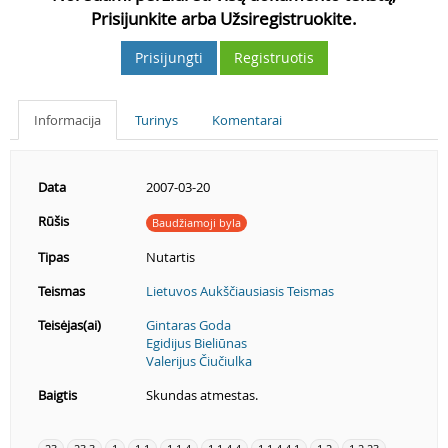
Prisijunkite arba Užsiregistruokite.
Prisijungti
Registruotis
Informacija
Turinys
Komentarai
Data
2007-03-20
Rūšis
Baudžiamoji byla
Tipas
Nutartis
Teismas
Lietuvos Aukščiausiasis Teismas
Teisėjas(ai)
Gintaras Goda
Egidijus Bieliūnas
Valerijus Čiučiulka
Baigtis
Skundas atmestas.