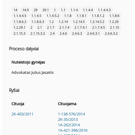
14
14.9
29
29.1
1
1.1
1.1.4
1.1.4.4
1.1.4.4.3
1.1.4.4.5
1.1.4.5
1.1.4.5.2
1.1.8
1.1.8.1
1.1.8.1.2
1.1.8.6
1.1.8.6.2
1.1.8.6.3
1.2
1.2.14
1.2.14.5
1.2.14.5.2
1.2.29
1.2.29.1
2
2.1
2.1.7
2.1.7.4
2.1.7.4.1
2.1.7.4.5
2.1.15
2.1.15.3
2.1.15.3.2
2.4
2.4.6
2.4.6.3
2.4.6.3.1
2.4.6.3.2
Proceso dalyviai
Nuteistojo gynėjas
Advokatas Julius Jasaitis
Ryšiai
Cituoja
Cituojama
2K-403/2011
1-138-576/2014
2K-35/2013
1A-262/2014
1A-421-396/2016