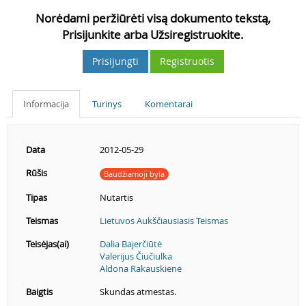
Norėdami peržiūrėti visą dokumento tekstą,
Prisijunkite arba Užsiregistruokite.
Prisijungti
Registruotis
Informacija
Turinys
Komentarai
Data
2012-05-29
Rūšis
Baudžiamoji byla
Tipas
Nutartis
Teismas
Lietuvos Aukščiausiasis Teismas
Teisėjas(ai)
Dalia Bajerčiūtė
Valerijus Čiučiulka
Aldona Rakauskienė
Baigtis
Skundas atmestas.