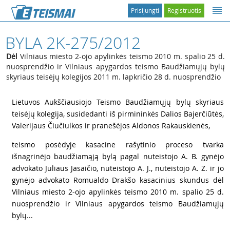
Prisijungti
Registruotis
BYLA 2K-275/2012
Dėl
Vilniaus miesto 2-ojo apylinkės teismo 2010 m. spalio 25 d.
nuosprendžio ir Vilniaus apygardos teismo Baudžiamųjų bylų
skyriaus teisėjų kolegijos 2011 m. lapkričio 28 d. nuosprendžio
1
Lietuvos Aukščiausiojo Teismo Baudžiamųjų bylų skyriaus
teisėjų kolegija, susidedanti iš pirmininkės Dalios Bajerčiūtės,
Valerijaus Čiučiulkos ir pranešėjos Aldonos Rakauskienės,
2
teismo posėdyje kasacine rašytinio proceso tvarka
išnagrinėjo baudžiamąją bylą pagal nuteistojo A. B. gynėjo
advokato Juliaus Jasaičio, nuteistojo A. J., nuteistojo A. Z. ir jo
gynėjo advokato Romualdo Drakšo kasacinius skundus dėl
Vilniaus miesto 2-ojo apylinkės teismo 2010 m. spalio 25 d.
nuosprendžio ir Vilniaus apygardos teismo Baudžiamųjų
bylų...