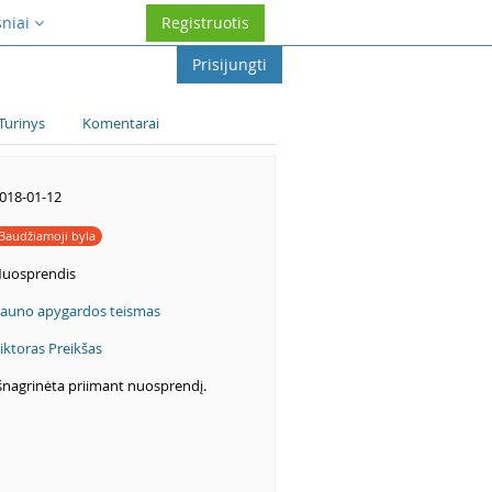
sniai
Registruotis
Prisijungti
Turinys
Komentarai
018-01-12
Baudžiamoji byla
uosprendis
auno apygardos teismas
iktoras Preikšas
šnagrinėta priimant nuosprendį.