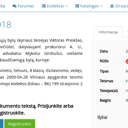
ška
Forumas
Kodeksai
Katalogas
Straip
018
Informacija
 bylų skyriaus teisėjas Viktoras Preikšas,
vičiūtei, dalyvaujant prokurorui A. U.,
Data
2
 advokatui Mykolui Girdiušui, viešame
baudžiamąją bylą, kurioje:
Rūšis
ilietis, lietuvis, 8 klasių išsilavinimo, vedęs,
Tipas
N
istas 2009-04-28 Vilniaus apygardos teismo
Teismas
K
mojo kodekso (toliau – BK) 199 straipsnio 2
Teisėjas(ai)
V
Baigtis
I
kumento tekstą, Prisijunkite arba
gistruokite.
Ryšiai
Registruotis