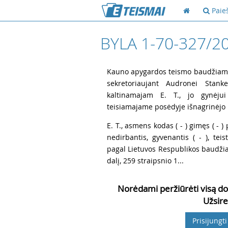
Paie
BYLA 1-70-327/2
1
Kauno apygardos teismo baudžiamųjų
sekretoriaujant Audronei Stanke
kaltinamajam E. T., jo gynėjui
teisiamajame posėdyje išnagrinėjo 
2
E. T., asmens kodas ( - ) gimęs ( - ) p
nedirbantis, gyvenantis ( - ), te
pagal Lietuvos Respublikos baudžia
dalį, 259 straipsnio 1...
Norėdami peržiūrėti visą do
Užsire
Prisijungti