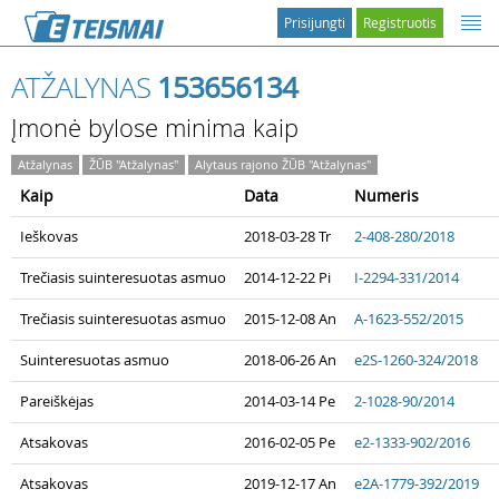
Prisijungti
Registruotis
ATŽALYNAS
153656134
Įmonė bylose minima kaip
Atžalynas
ŽŪB "Atžalynas"
Alytaus rajono ŽŪB "Atžalynas"
Kaip
Data
Numeris
Ieškovas
2018-03-28 Tr
2-408-280/2018
Trečiasis suinteresuotas asmuo
2014-12-22 Pi
I-2294-331/2014
Trečiasis suinteresuotas asmuo
2015-12-08 An
A-1623-552/2015
Suinteresuotas asmuo
2018-06-26 An
e2S-1260-324/2018
Pareiškėjas
2014-03-14 Pe
2-1028-90/2014
Atsakovas
2016-02-05 Pe
e2-1333-902/2016
Atsakovas
2019-12-17 An
e2A-1779-392/2019