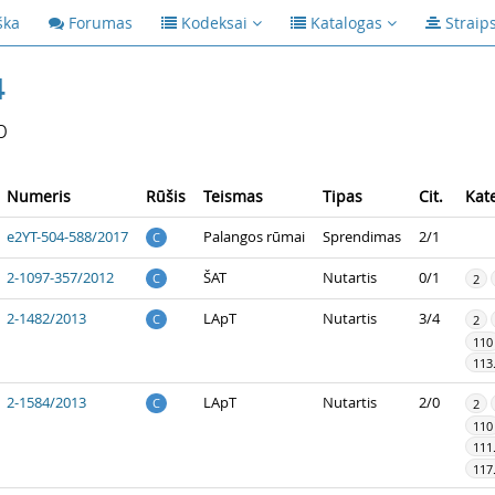
ška
Forumas
Kodeksai
Katalogas
Straip
4
p
Numeris
Rūšis
Teismas
Tipas
Cit.
Kat
e2YT-504-588/2017
Palangos rūmai
Sprendimas
2/1
C
2-1097-357/2012
ŠAT
Nutartis
0/1
C
2
2-1482/2013
LApT
Nutartis
3/4
C
2
110
113
2-1584/2013
LApT
Nutartis
2/0
C
2
110
111
117