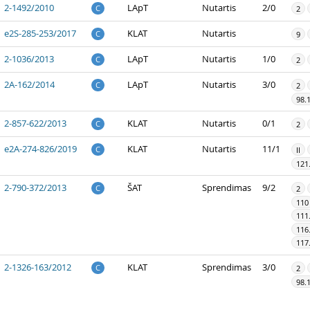
2-1492/2010
LApT
Nutartis
2/0
C
2
e2S-285-253/2017
KLAT
Nutartis
C
9
2-1036/2013
LApT
Nutartis
1/0
C
2
2A-162/2014
LApT
Nutartis
3/0
C
2
98.
2-857-622/2013
KLAT
Nutartis
0/1
C
2
e2A-274-826/2019
KLAT
Nutartis
11/1
C
II
121
2-790-372/2013
ŠAT
Sprendimas
9/2
C
2
110
111
116
117
2-1326-163/2012
KLAT
Sprendimas
3/0
C
2
98.