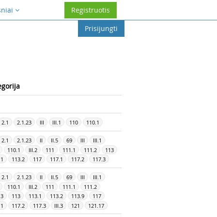
sniai
Registruotis
Prisijungti
egorija
2.1
2.1.23
III
III.1
110
110.1
2.1
2.1.23
II
II.5
69
III
III.1
110.1
III.2
111
111.1
111.2
113
.1
113.2
117
117.1
117.2
117.3
2.1
2.1.23
II
II.5
69
III
III.1
110.1
III.2
111
111.1
111.2
.3
113
113.1
113.2
113.9
117
.1
117.2
117.3
III.3
121
121.17