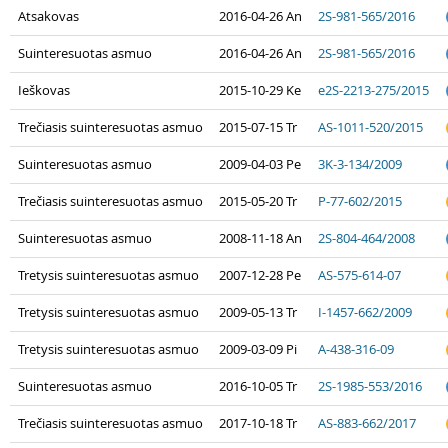
Atsakovas
2016-04-26 An
2S-981-565/2016
Suinteresuotas asmuo
2016-04-26 An
2S-981-565/2016
Ieškovas
2015-10-29 Ke
e2S-2213-275/2015
Trečiasis suinteresuotas asmuo
2015-07-15 Tr
AS-1011-520/2015
Suinteresuotas asmuo
2009-04-03 Pe
3K-3-134/2009
Trečiasis suinteresuotas asmuo
2015-05-20 Tr
P-77-602/2015
Suinteresuotas asmuo
2008-11-18 An
2S-804-464/2008
Tretysis suinteresuotas asmuo
2007-12-28 Pe
AS-575-614-07
Tretysis suinteresuotas asmuo
2009-05-13 Tr
I-1457-662/2009
Tretysis suinteresuotas asmuo
2009-03-09 Pi
A-438-316-09
Suinteresuotas asmuo
2016-10-05 Tr
2S-1985-553/2016
Trečiasis suinteresuotas asmuo
2017-10-18 Tr
AS-883-662/2017