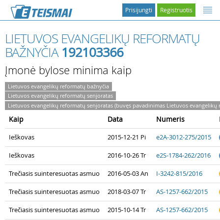
Prisijungti
Registruotis
LIETUVOS EVANGELIKŲ REFORMATŲ
BAŽNYČIA
192103366
Įmonė bylose minima kaip
Lietuvos evangelikų reformatų bažnyčia
Lietuvos evangelikų reformatų senjoratas
Lietuvos evangelikų reformatų senjoratas (buvęs pavadinimas Lietuvos evangelikų 
Kaip
Data
Numeris
Ieškovas
2015-12-21 Pi
e2A-3012-275/2015
Ieškovas
2016-10-26 Tr
e2S-1784-262/2016
Trečiasis suinteresuotas asmuo
2016-05-03 An
I-3242-815/2016
Trečiasis suinteresuotas asmuo
2018-03-07 Tr
AS-1257-662/2015
Trečiasis suinteresuotas asmuo
2015-10-14 Tr
AS-1257-662/2015