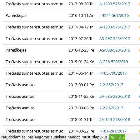
Trečiasis suinteresuotas asmuo
2017-08-30 Tr
A-1293-575/2017
Pareiškėjas
2016-10-11 An
I-4544-561/2016
Trečiasis suinteresuotas asmuo
2017-04-12 Tr
A-1293-575/2017
Trečiasis suinteresuotas asmuo
2017-07-26 Tr
AS-597-525/2017
Pareiškėjas
2016-12-23 Pe
AS-988-520/2016
Trečiasis suinteresuotas asmuo
2019-01-24 Ke
A-226-520/2019
Trečiasis suinteresuotas asmuo
2017-06-14 Tr
I-105-790/2017
Trečiasis asmuo
2017-09-01 Pe
2-2-857/2017
Trečiasis asmuo
2018-11-22 Ke
2A-735-280/2018
Trečiasis asmuo
2017-09-08 Pe
2-2-857/2017
Trečiasis asmuo
2018-01-31 Tr
2A-124-278/2018
Trečiasis suinteresuotas asmuo
2017-09-22 Pe
I-181-281/2017
Naudodamiesi paslaugomis sutinkate naudoti mūsų slapukus.
Sutinku