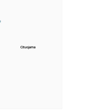
9
Cituojama