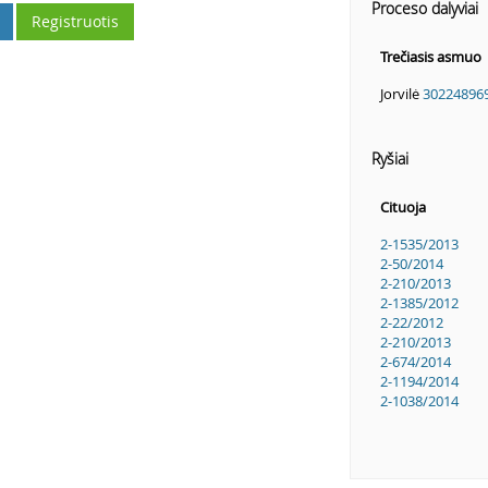
Proceso dalyviai
Registruotis
Trečiasis asmuo
Jorvilė
30224896
Ryšiai
Cituoja
2-1535/2013
2-50/2014
2-210/2013
2-1385/2012
2-22/2012
2-210/2013
2-674/2014
2-1194/2014
2-1038/2014