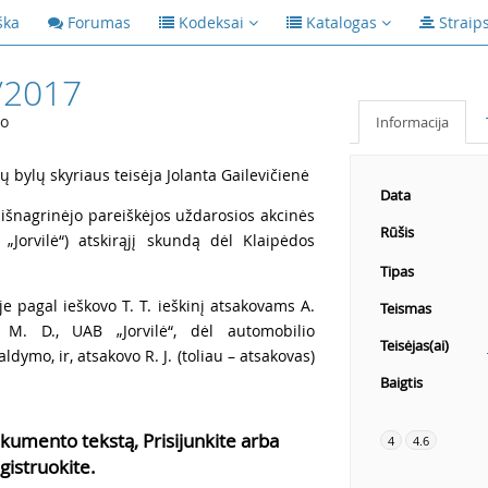
ška
Forumas
Kodeksai
Katalogas
Straip
/2017
mo
Informacija
 bylų skyriaus teisėja Jolanta Gailevičienė
Data
 išnagrinėjo pareiškėjos uždarosios akcinės
Rūšis
 „Jorvilė“) atskirąjį skundą dėl Klaipėdos
Tipas
je pagal ieškovo T. T. ieškinį atsakovams A.
Teismas
 M. D., UAB „Jorvilė“, dėl automobilio
Teisėjas(ai)
ldymo, ir, atsakovo R. J. (toliau – atsakovas)
Baigtis
kumento tekstą, Prisijunkite arba
4
4.6
gistruokite.