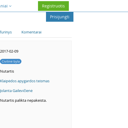
sniai
Registruotis
Prisijungti
Turinys
Komentarai
2017-02-09
Civilinė byla
Nutartis
Klaipėdos apygardos teismas
Jolanta Gailevičienė
Nutartis palikta nepakeista.