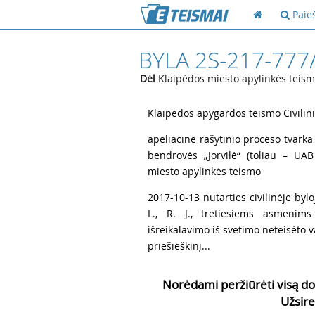
Paie
BYLA 2S-217-777
Dėl
Klaipėdos miesto apylinkės teis
1
Klaipėdos apygardos teismo Civilinių
2
apeliacine rašytinio proceso tvarka
bendrovės „Jorvilė“ (toliau – UAB
miesto apylinkės teismo
3
2017-10-13 nutarties civilinėje bylo
L., R. J., tretiesiems asmenims
išreikalavimo iš svetimo neteisėto va
priešieškinį...
Norėdami peržiūrėti visą do
Užsire