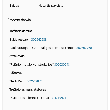
Baigtis
Nutartis pakeista.
Proceso dalyviai
Trečiasis asmuo
Baltic research
300547588
bankrutuojanti UAB “Baltijos plieno sistemos”
302767768
Atsakovas
"Pajūrio metalo konstrukcijos"
300030548
Ieškovas
"Tech Rent"
302662870
Trečiojo asmens atstovas
"Klaipėdos administratoriai"
304719971