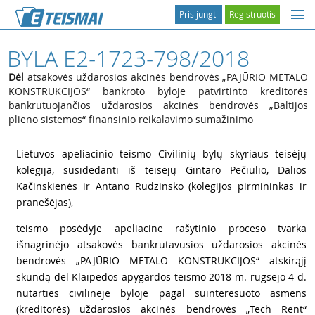
Prisijungti
Registruotis
BYLA E2-1723-798/2018
Dėl
atsakovės uždarosios akcinės bendrovės „PAJŪRIO METALO
KONSTRUKCIJOS“ bankroto byloje patvirtinto kreditorės
bankrutuojančios uždarosios akcinės bendrovės „Baltijos
plieno sistemos“ finansinio reikalavimo sumažinimo
1
Lietuvos apeliacinio teismo Civilinių bylų skyriaus teisėjų
kolegija, susidedanti iš teisėjų Gintaro Pečiulio, Dalios
Kačinskienės ir Antano Rudzinsko (kolegijos pirmininkas ir
pranešėjas),
2
teismo posėdyje apeliacine rašytinio proceso tvarka
išnagrinėjo atsakovės bankrutavusios uždarosios akcinės
bendrovės „PAJŪRIO METALO KONSTRUKCIJOS“ atskirąjį
skundą dėl Klaipėdos apygardos teismo 2018 m. rugsėjo 4 d.
nutarties civilinėje byloje pagal suinteresuoto asmens
(kreditorės) uždarosios akcinės bendrovės „Tech Rent“