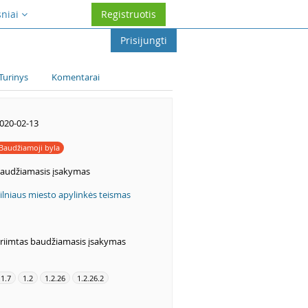
sniai
Registruotis
Prisijungti
Turinys
Komentarai
020-02-13
Baudžiamoji byla
audžiamasis įsakymas
ilniaus miesto apylinkės teismas
riimtas baudžiamasis įsakymas
.1.7
1.2
1.2.26
1.2.26.2