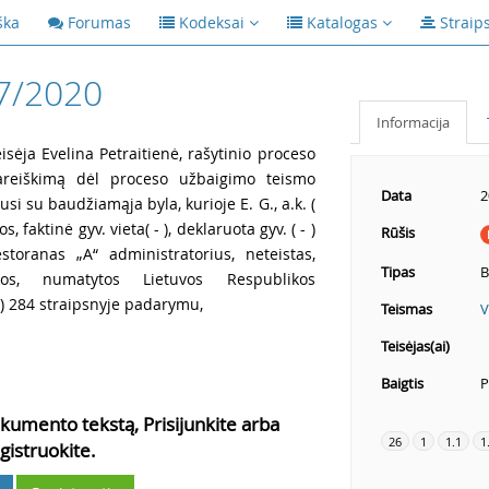
ška
Forumas
Kodeksai
Katalogas
Straip
7/2020
Informacija
isėja Evelina Petraitienė, rašytinio proceso
pareiškimą dėl proceso užbaigimo teismo
Data
2
i su baudžiamąja byla, kurioje E. G., a.k. (
os, faktinė gyv. vieta( - ), deklaruota gyv. ( - )
Rūšis
storanas „A“ administratorius, neteistas,
Tipas
B
kos, numatytos Lietuvos Respublikos
K) 284 straipsnyje padarymu,
Teismas
V
Teisėjas(ai)
Baigtis
P
kumento tekstą, Prisijunkite arba
26
1
1.1
1
gistruokite.