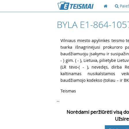
Paie
BYLA E1-864-105
1
Vilniaus miesto apylinkės teismo te
tvarka išnagrinėjusi prokuroro 
baudžiamuoju įsakymu ir susipažinus
- ) gim. ( - ), Lietuva, pilietybė Lietuv
(LR tėvo-( - ), nevedęs, dirba Re
kaltinamas nusikalstamos vei
baudžiamojo kodekso (toliau – ir B
2
Teismas
...
Norėdami peržiūrėti visą do
Užsire