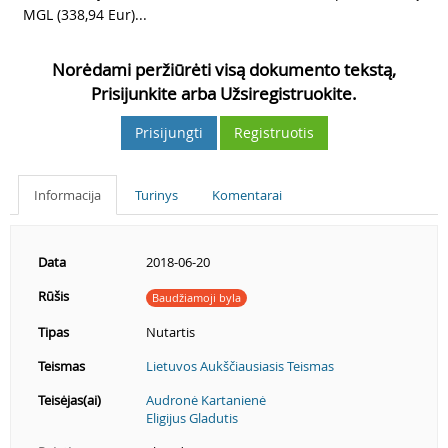
MGL (338,94 Eur)...
Norėdami peržiūrėti visą dokumento tekstą,
Prisijunkite arba Užsiregistruokite.
Prisijungti
Registruotis
Informacija
Turinys
Komentarai
Data
2018-06-20
Rūšis
Baudžiamoji byla
Tipas
Nutartis
Teismas
Lietuvos Aukščiausiasis Teismas
Teisėjas(ai)
Audronė Kartanienė
Eligijus Gladutis