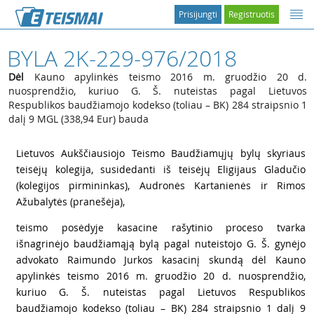
Prisijungti
Registruotis
BYLA 2K-229-976/2018
Dėl
Kauno apylinkės teismo 2016 m. gruodžio 20 d.
nuosprendžio, kuriuo G. Š. nuteistas pagal Lietuvos
Respublikos baudžiamojo kodekso (toliau – BK) 284 straipsnio 1
dalį 9 MGL (338,94 Eur) bauda
1
Lietuvos Aukščiausiojo Teismo Baudžiamųjų bylų skyriaus
teisėjų kolegija, susidedanti iš teisėjų Eligijaus Gladučio
(kolegijos pirmininkas), Audronės Kartanienės ir Rimos
Ažubalytės (pranešėja),
2
teismo posėdyje kasacine rašytinio proceso tvarka
išnagrinėjo baudžiamąją bylą pagal nuteistojo G. Š. gynėjo
advokato Raimundo Jurkos kasacinį skundą dėl Kauno
apylinkės teismo 2016 m. gruodžio 20 d. nuosprendžio,
kuriuo G. Š. nuteistas pagal Lietuvos Respublikos
baudžiamojo kodekso (toliau – BK) 284 straipsnio 1 dalį 9