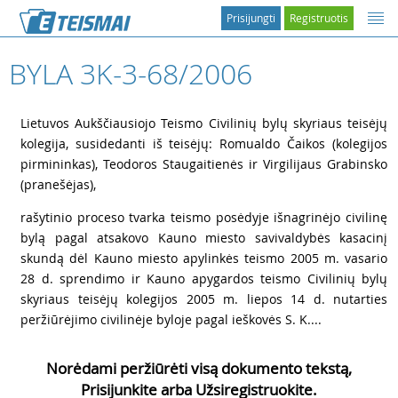
Prisijungti
Registruotis
BYLA 3K-3-68/2006
1
Lietuvos Aukščiausiojo Teismo Civilinių bylų skyriaus teisėjų
kolegija, susidedanti iš teisėjų: Romualdo Čaikos (kolegijos
pirmininkas), Teodoros Staugaitienės ir Virgilijaus Grabinsko
(pranešėjas),
2
rašytinio proceso tvarka teismo posėdyje išnagrinėjo civilinę
bylą pagal atsakovo Kauno miesto savivaldybės kasacinį
skundą dėl Kauno miesto apylinkės teismo 2005 m. vasario
28 d. sprendimo ir Kauno apygardos teismo Civilinių bylų
skyriaus teisėjų kolegijos 2005 m. liepos 14 d. nutarties
peržiūrėjimo civilinėje byloje pagal ieškovės S. K....
Norėdami peržiūrėti visą dokumento tekstą,
Prisijunkite arba Užsiregistruokite.