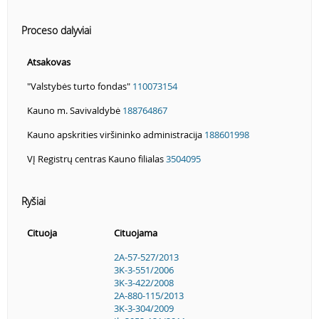
Proceso dalyviai
Atsakovas
"Valstybės turto fondas"
110073154
Kauno m. Savivaldybė
188764867
Kauno apskrities viršininko administracija
188601998
VĮ Registrų centras Kauno filialas
3504095
Ryšiai
Cituoja
Cituojama
2A-57-527/2013
3K-3-551/2006
3K-3-422/2008
2A-880-115/2013
3K-3-304/2009