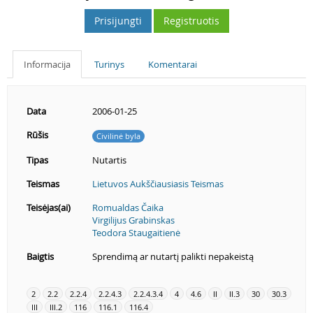
Prisijungti
Registruotis
Informacija
Turinys
Komentarai
Data
2006-01-25
Rūšis
Civilinė byla
Tipas
Nutartis
Teismas
Lietuvos Aukščiausiasis Teismas
Teisėjas(ai)
Romualdas Čaika
Virgilijus Grabinskas
Teodora Staugaitienė
Baigtis
Sprendimą ar nutartį palikti nepakeistą
2
2.2
2.2.4
2.2.4.3
2.2.4.3.4
4
4.6
II
II.3
30
30.3
III
III.2
116
116.1
116.4