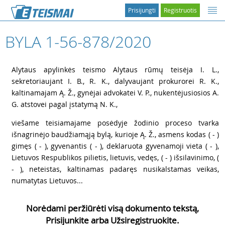
Prisijungti
Registruotis
BYLA 1-56-878/2020
1
Alytaus apylinkės teismo Alytaus rūmų teisėja I. L.,
sekretoriaujant I. B., R. K., dalyvaujant prokurorei R. K.,
kaltinamajam Ą. Ž., gynėjai advokatei V. P., nukentėjusiosios A.
G. atstovei pagal įstatymą N. K.,
2
viešame teisiamajame posėdyje žodinio proceso tvarka
išnagrinėjo baudžiamąją bylą, kurioje Ą. Ž., asmens kodas ( - )
gimęs ( - ), gyvenantis ( - ), deklaruota gyvenamoji vieta ( - ),
Lietuvos Respublikos pilietis, lietuvis, vedęs, ( - ) išsilavinimo, (
- ), neteistas, kaltinamas padaręs nusikalstamas veikas,
numatytas Lietuvos...
Norėdami peržiūrėti visą dokumento tekstą,
Prisijunkite arba Užsiregistruokite.