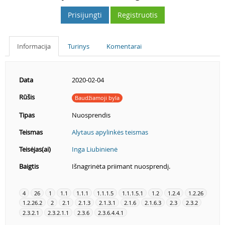
Prisijungti
Registruotis
Informacija
Turinys
Komentarai
Data
2020-02-04
Rūšis
Baudžiamoji byla
Tipas
Nuosprendis
Teismas
Alytaus apylinkės teismas
Teisėjas(ai)
Inga Liubinienė
Baigtis
Išnagrinėta priimant nuosprendį.
4
26
1
1.1
1.1.1
1.1.1.5
1.1.1.5.1
1.2
1.2.4
1.2.26
1.2.26.2
2
2.1
2.1.3
2.1.3.1
2.1.6
2.1.6.3
2.3
2.3.2
2.3.2.1
2.3.2.1.1
2.3.6
2.3.6.4.4.1