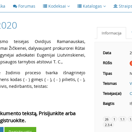
ška
Forumas
Kodeksai
Katalogas
Straip
2020
Informacija
ismo teisėjas Ovidijus Ramanauskas,
ilmai Žičkienei, dalyvaujant prokurorei Rūtai
Data
2
 gynėjai advokatei Eugenijai Liutvinskienei,
apsaugos tarnybos atstovui T. C.,
Rūšis
e žodinio proceso tvarka išnagrinėjo
Tipas
N
 kodas ( - ) gimęs ( - ), ( - ) pilietis, ( - ),
Teismas
V
ivis, nedirbantis, teistas:
Teisėjas(ai)
O
Baigtis
I
kumento tekstą, Prisijunkite arba
26
1
1.1
1
gistruokite.
2.3.4
Registruotis