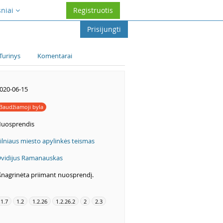
sniai
Registruotis
Prisijungti
Turinys
Komentarai
020-06-15
Baudžiamoji byla
uosprendis
ilniaus miesto apylinkės teismas
vidijus Ramanauskas
šnagrinėta priimant nuosprendį.
.1.7
1.2
1.2.26
1.2.26.2
2
2.3