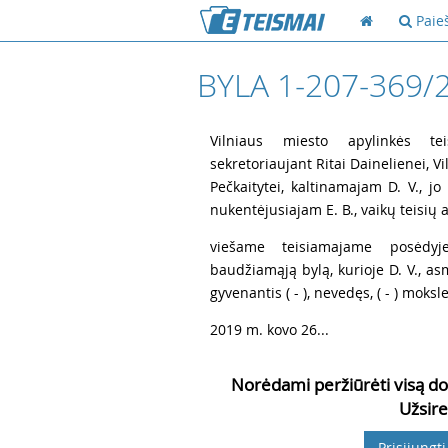
Paie
BYLA 1-207-369/
1
Vilniaus miesto apylinkės te
sekretoriaujant Ritai Dainelienei, V
Pečkaitytei, kaltinamajam D. V., jo
nukentėjusiajam E. B., vaikų teisių 
2
viešame teisiamajame posėdyj
baudžiamąją bylą, kurioje D. V., asmens
gyvenantis ( - ), nevedęs, ( - ) moksle
3
2019 m. kovo 26...
Norėdami peržiūrėti visą do
Užsire
Prisijungti