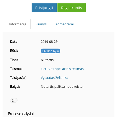
Prisijungti
Registruotis
Informacija
Turinys
Komentarai
Data
2019-08-29
Rūšis
Civilinė byla
Tipas
Nutartis
Teismas
Lietuvos apeliacinis teismas
Teisėjas(ai)
Vytautas Zelianka
Baigtis
Nutartis palikta nepakeista.
2.1
Proceso dalyviai