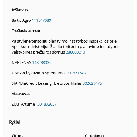
Ieškovas
Baltic Agro
111547089
Trečiasis asmuo
Valstybinė teritorijų planavimo ir statybos inspekcijos prie
Aplinkos ministerijos Šiaulių teritorijų planavimo ir statybos
valstybinės priežiūros skyrius
288600210
NAFTĖNAS
148238336
UAB Archyvavimo sprendimai
301621543
SIA "UniCredit Leasing" Lietuvos filialas
302629475
Atsakovas
ŽŪB "Artūmė"
301892637
Ryšiai
Cituoja
Cituojama