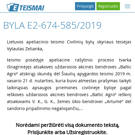
Prisijungti
Registruotis
BYLA E2-674-585/2019
1
Lietuvos apeliacinio teismo Civilinių bylų skyriaus teisėjas
Vytautas Zelianka,
2
teismo posėdyje apeliacine rašytinio proceso tvarka
išnagrinėjęs atsakovės uždarosios akcinės bendrovės „Baltic
Agro“ atskirąjį skundą dėl Šiaulių apygardos teismo 2019 m.
vasario 21 d. nutarties, kuria buvo atmestas prašymas taikyti
laikinąsias apsaugos priemones civilinėje byloje pagal
ieškovės uždarosios akcinės bendrovės „Baltic Agro“ ieškinį
atsakovams V. K., G. K., žemės ūkio bendrovei „Artumė“ dėl
sandorio pripažinimo negaliojančiu,...
Norėdami peržiūrėti visą dokumento tekstą,
Prisijunkite arba Užsiregistruokite.