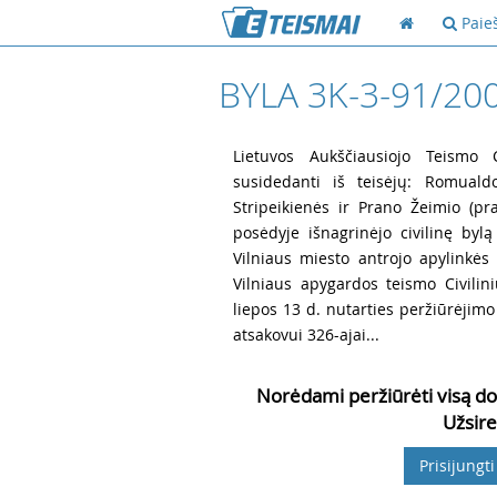
Paie
BYLA 3K-3-91/20
1
Lietuvos Aukščiausiojo Teismo Ci
susidedanti iš teisėjų: Romualdo
Stripeikienės ir Prano Žeimio (pr
posėdyje išnagrinėjo civilinę byl
Vilniaus miesto antrojo apylinkė
Vilniaus apygardos teismo Civilin
liepos 13 d. nutarties peržiūrėjimo 
atsakovui 326-ajai...
Norėdami peržiūrėti visą do
Užsire
Prisijungti