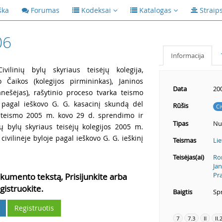
ška
Forumas
Kodeksai
Katalogas
Straip
06
Informacija
vilinių bylų skyriaus teisėjų kolegija,
 Čaikos (kolegijos pirmininkas), Janinos
Data
20
anešėjas), rašytinio proceso tvarka teismo
ą pagal ieškovo G. G. kasacinį skundą dėl
Rūšis
Ci
s teismo 2005 m. kovo 29 d. sprendimo ir
Tipas
Nu
ių bylų skyriaus teisėjų kolegijos 2005 m.
civilinėje byloje pagal ieškovo G. G. ieškinį
Teismas
Lie
Teisėjas(ai)
Ro
Jan
Pr
kumento tekstą, Prisijunkite arba
gistruokite.
Baigtis
Spr
Registruotis
7
7.3
II
II.