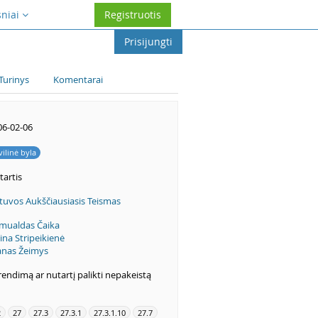
sniai
Registruotis
Prisijungti
Turinys
Komentarai
06-02-06
vilinė byla
tartis
tuvos Aukščiausiasis Teismas
mualdas Čaika
ina Stripeikienė
anas Žeimys
endimą ar nutartį palikti nepakeistą
2
27
27.3
27.3.1
27.3.1.10
27.7