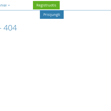
sniai
Registruotis
Prisijungti
- 404