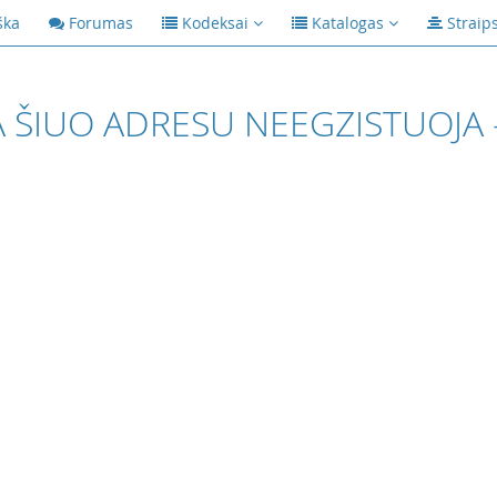
ška
Forumas
Kodeksai
Katalogas
Straip
 ŠIUO ADRESU NEEGZISTUOJA 