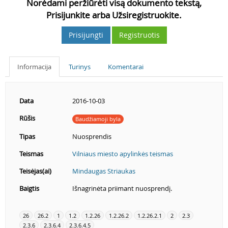
Norėdami peržiūrėti visą dokumento tekstą,
Prisijunkite arba Užsiregistruokite.
Prisijungti
Registruotis
Informacija
Turinys
Komentarai
Data
2016-10-03
Rūšis
Baudžiamoji byla
Tipas
Nuosprendis
Teismas
Vilniaus miesto apylinkės teismas
Teisėjas(ai)
Mindaugas Striaukas
Baigtis
Išnagrinėta priimant nuosprendį.
26
26.2
1
1.2
1.2.26
1.2.26.2
1.2.26.2.1
2
2.3
2.3.6
2.3.6.4
2.3.6.4.5