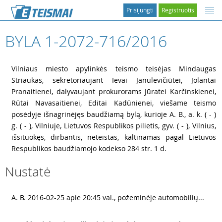
Prisijungti
Registruotis
BYLA 1-2072-716/2016
1
Vilniaus miesto apylinkės teismo teisėjas Mindaugas
Striaukas, sekretoriaujant Ievai Janulevičiūtei, Jolantai
Pranaitienei, dalyvaujant prokurorams Jūratei Karčinskienei,
Rūtai Navasaitienei, Editai Kadūnienei, viešame teismo
posėdyje išnagrinėjęs baudžiamą bylą, kurioje A. B., a. k. ( - )
g. ( - ), Vilniuje, Lietuvos Respublikos pilietis, gyv. ( - ), Vilnius,
išsituokęs, dirbantis, neteistas, kaltinamas pagal Lietuvos
Respublikos baudžiamojo kodekso 284 str. 1 d.
Nustatė
2
A. B. 2016-02-25 apie 20:45 val., požeminėje automobilių...