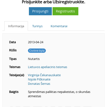
Prisijunkite arba Užsiregistruokite.
Prisijungti
Registruotis
Informacija
Turinys
Komentarai
Data
2013-04-24
Rūšis
Civilinė byla
Tipas
Nutartis
Teismas
Lietuvos apeliacinis teismas
Teisėjas(ai)
Virginija Čekanauskaitė
Nijolė Piškinaitė
Donatas Šernas
Baigtis
Sprendimas paliktas nepakeistas, o skundas
atmestas