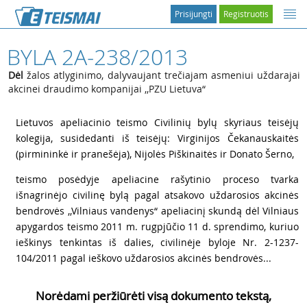
Prisijungti
Registruotis
BYLA 2A-238/2013
Dėl
žalos atlyginimo, dalyvaujant trečiajam asmeniui uždarajai
akcinei draudimo kompanijai ,,PZU Lietuva“
1
Lietuvos apeliacinio teismo Civilinių bylų skyriaus teisėjų
kolegija, susidedanti iš teisėjų: Virginijos Čekanauskaitės
(pirmininkė ir pranešėja), Nijolės Piškinaitės ir Donato Šerno,
2
teismo posėdyje apeliacine rašytinio proceso tvarka
išnagrinėjo civilinę bylą pagal atsakovo uždarosios akcinės
bendrovės ,,Vilniaus vandenys“ apeliacinį skundą dėl Vilniaus
apygardos teismo 2011 m. rugpjūčio 11 d. sprendimo, kuriuo
ieškinys tenkintas iš dalies, civilinėje byloje Nr. 2-1237-
104/2011 pagal ieškovo uždarosios akcinės bendrovės...
Norėdami peržiūrėti visą dokumento tekstą,