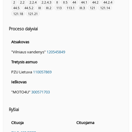
2
2.2
2.2.4
2.2.4.3
II
II.5
44
44.1
44.2
44.2.4
44.5
44.5.2
III
III.2
113
113.1
III.3
121
121.14
121.18
121.21
Proceso dalyviai
Atsakovas
"Vilniaus vandenys"
120545849
Tretysis asmuo
PZU Lietuva
110057869
Ieškovas
"MOTO4U"
300571703
Ryšiai
Cituoja
Cituojama