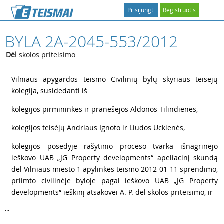
Prisijungti
Registruotis
BYLA 2A-2045-553/2012
Dėl
skolos priteisimo
1
Vilniaus apygardos teismo Civilinių bylų skyriaus teisėjų
kolegija, susidedanti iš
2
kolegijos pirmininkės ir pranešėjos Aldonos Tilindienės,
3
kolegijos teisėjų Andriaus Ignoto ir Liudos Uckienės,
4
kolegijos posėdyje rašytinio proceso tvarka išnagrinėjo
ieškovo UAB „JG Property developments“ apeliacinį skundą
dėl Vilniaus miesto 1 apylinkės teismo 2012-01-11 sprendimo,
priimto civilinėje byloje pagal ieškovo UAB „JG Property
developments“ ieškinį atsakovei A. P. dėl skolos priteisimo, ir
...