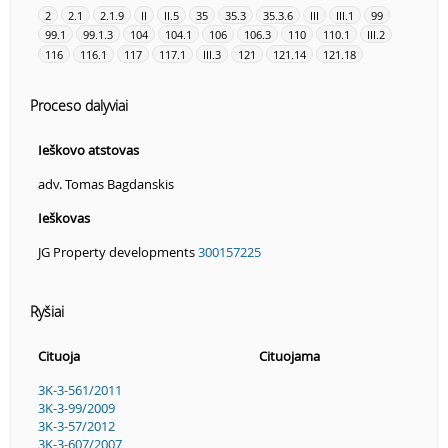
2
2.1
2.1.9
II
II.5
35
35.3
35.3.6
III
III.1
99
99.1
99.1.3
104
104.1
106
106.3
110
110.1
III.2
116
116.1
117
117.1
III.3
121
121.14
121.18
Proceso dalyviai
Ieškovo atstovas
adv. Tomas Bagdanskis
Ieškovas
JG Property developments
300157225
Ryšiai
Cituoja
Cituojama
3K-3-561/2011
3K-3-99/2009
3K-3-57/2012
3K-3-607/2007