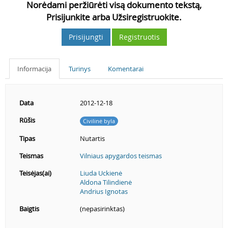
Norėdami peržiūrėti visą dokumento tekstą,
Prisijunkite arba Užsiregistruokite.
Prisijungti
Registruotis
Informacija
Turinys
Komentarai
Data
2012-12-18
Rūšis
Civilinė byla
Tipas
Nutartis
Teismas
Vilniaus apygardos teismas
Teisėjas(ai)
Liuda Uckienė
Aldona Tilindienė
Andrius Ignotas
Baigtis
(nepasirinktas)