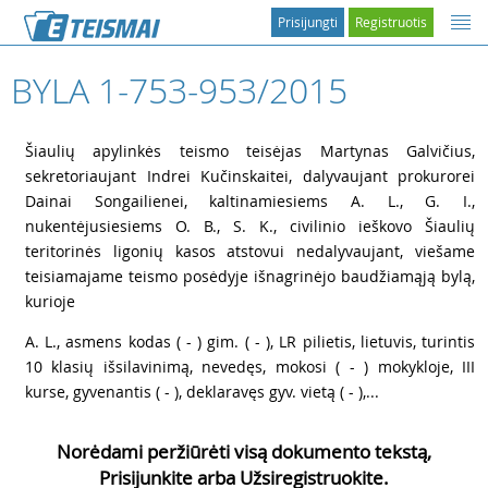
Prisijungti
Registruotis
BYLA 1-753-953/2015
1
Šiaulių apylinkės teismo teisėjas Martynas Galvičius,
sekretoriaujant Indrei Kučinskaitei, dalyvaujant prokurorei
Dainai Songailienei, kaltinamiesiems A. L., G. I.,
nukentėjusiesiems O. B., S. K., civilinio ieškovo Šiaulių
teritorinės ligonių kasos atstovui nedalyvaujant, viešame
teisiamajame teismo posėdyje išnagrinėjo baudžiamąją bylą,
kurioje
2
A. L., asmens kodas ( - ) gim. ( - ), LR pilietis, lietuvis, turintis
10 klasių išsilavinimą, nevedęs, mokosi ( - ) mokykloje, III
kurse, gyvenantis ( - ), deklaravęs gyv. vietą ( - ),...
Norėdami peržiūrėti visą dokumento tekstą,
Prisijunkite arba Užsiregistruokite.