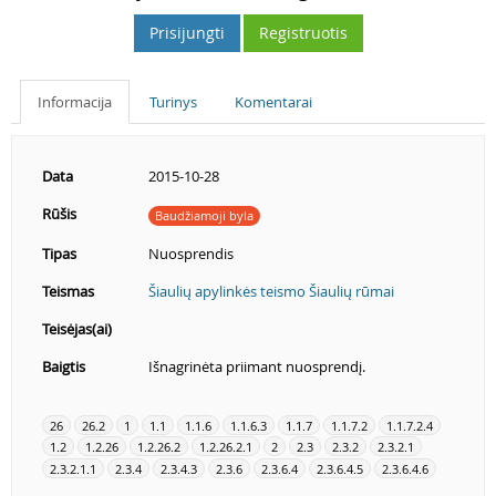
Prisijungti
Registruotis
Informacija
Turinys
Komentarai
Data
2015-10-28
Rūšis
Baudžiamoji byla
Tipas
Nuosprendis
Teismas
Šiaulių apylinkės teismo Šiaulių rūmai
Teisėjas(ai)
Baigtis
Išnagrinėta priimant nuosprendį.
26
26.2
1
1.1
1.1.6
1.1.6.3
1.1.7
1.1.7.2
1.1.7.2.4
1.2
1.2.26
1.2.26.2
1.2.26.2.1
2
2.3
2.3.2
2.3.2.1
2.3.2.1.1
2.3.4
2.3.4.3
2.3.6
2.3.6.4
2.3.6.4.5
2.3.6.4.6