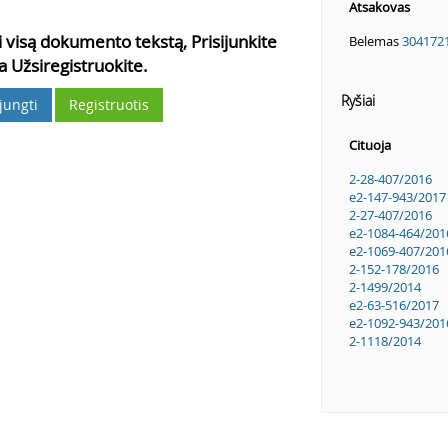
Atsakovas
 visą dokumento tekstą, Prisijunkite
Belemas
304172
a Užsiregistruokite.
Ryšiai
ijungti
Registruotis
Cituoja
2-28-407/2016
e2-147-943/2017
2-27-407/2016
e2-1084-464/201
e2-1069-407/201
2-152-178/2016
2-1499/2014
e2-63-516/2017
e2-1092-943/201
2-1118/2014