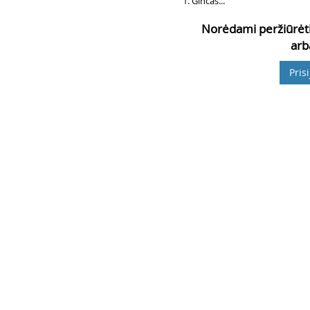
Ginčas...
Norėdami peržiūrėti
arb
Pris