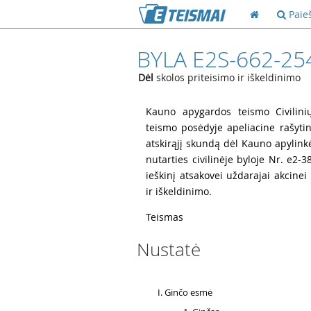
Paie
BYLA E2S-662-25
Dėl
skolos priteisimo ir iškeldinimo
1
Kauno apygardos teismo Civilinių
teismo posėdyje apeliacine rašytin
atskirąjį skundą dėl Kauno apylin
nutarties civilinėje byloje Nr. e2-3
ieškinį atsakovei uždarajai akcine
ir iškeldinimo.
2
Teismas
Nustatė
3
Ginčo esmė