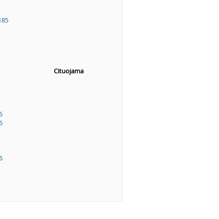
185
Cituojama
6
6
6