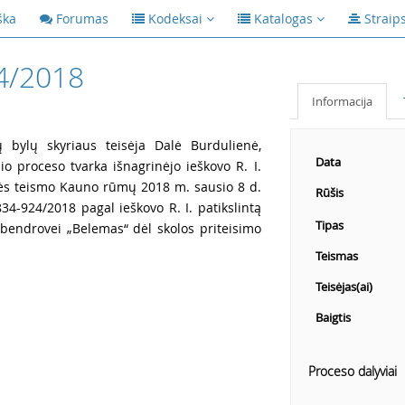
ška
Forumas
Kodeksai
Katalogas
Straip
4/2018
Informacija
 bylų skyriaus teisėja Dalė Burdulienė,
Data
io proceso tvarka išnagrinėjo ieškovo R. I.
kės teismo Kauno rūmų 2018 m. sausio 8 d.
Rūšis
834-924/2018 pagal ieškovo R. I. patikslintą
Tipas
i bendrovei „Belemas“ dėl skolos priteisimo
Teismas
Teisėjas(ai)
Baigtis
Proceso dalyviai