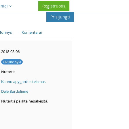
sniai
Registruotis
Prisijungti
Turinys
Komentarai
2018-03-06
Civilinė byla
Nutartis
Kauno apygardos teismas
Dalė Burdulienė
Nutartis palikta nepakeista.