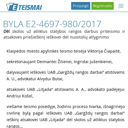
Prisijungti
Registruotis
BYLA E2-4697-980/2017
Dėl
skolos už atliktus statybos rangos darbus priteisimo ir
atsakovės priešieškinį ieškovei dėl nuostolių atlyginimo
1
Klaipėdos miesto apylinkės teismo teisėja Viktorija Čiapaitė,
2
sekretoriaujant Deimantei Žilienei, Ingridai Jušenkienei,
3
dalyvaujant ieškovės UAB „Gargždų rangos darbai“ atstovams
A. U., advokatui Alvydui Butai,
4
atsakovės UAB „Litjada“ atstovams A. A., advokato padėjėjui
Andriui Košel,
5
viešame teismo posėdyje, žodinio proceso tvarka, išnagrinėjo
civilinę bylą pagal ieškovės UAB „Gargždų rangos darbai“
ieškinį atsakovei UAB „Litjada“ dėl skolos už atliktus statybos
rangos...