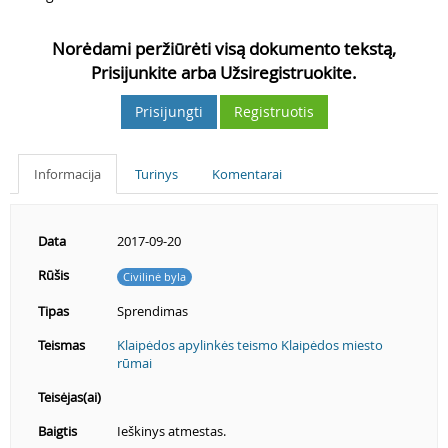
Norėdami peržiūrėti visą dokumento tekstą,
Prisijunkite arba Užsiregistruokite.
Prisijungti
Registruotis
Informacija
Turinys
Komentarai
Data
2017-09-20
Rūšis
Civilinė byla
Tipas
Sprendimas
Teismas
Klaipėdos apylinkės teismo Klaipėdos miesto
rūmai
Teisėjas(ai)
Baigtis
Ieškinys atmestas.