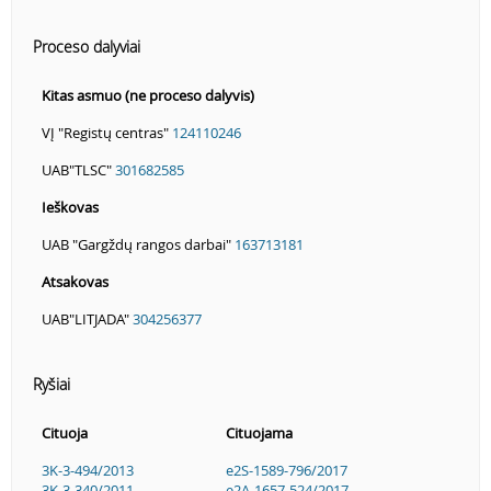
Proceso dalyviai
Kitas asmuo (ne proceso dalyvis)
VĮ "Registų centras"
124110246
UAB"TLSC"
301682585
Ieškovas
UAB "Gargždų rangos darbai"
163713181
Atsakovas
UAB"LITJADA"
304256377
Ryšiai
Cituoja
Cituojama
3K-3-494/2013
e2S-1589-796/2017
3K-3-340/2011
e2A-1657-524/2017