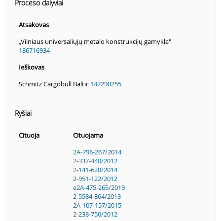
Proceso dalyviai
Atsakovas
„Vilniaus universaliųjų metalo konstrukcijų gamykla"
186716934
Ieškovas
Schmitz Cargobull Baltic
147290255
Ryšiai
Cituoja
Cituojama
2A-796-267/2014
2-337-440/2012
2-141-620/2014
2-951-122/2012
e2A-475-265/2019
2-5584-864/2013
2A-107-157/2015
2-238-750/2012