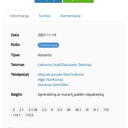
Informacija
Turinys
Komentarai
Data
2007-11-19
Rūšis
Civilinė byla
Tipas
Nutartis
Teismas
Lietuvos Aukščiausiasis Teismas
Teisėjas(ai)
Aloyzas Juozas Marčiulionis
Algis Norkūnas
Antanas Simniškis
Baigtis
Sprendimą ar nutartį palikti nepakeistą
2
2.1
2.1.28
2.3
II
II.5
36
36.1
III
III.1
110
110.1
110.5