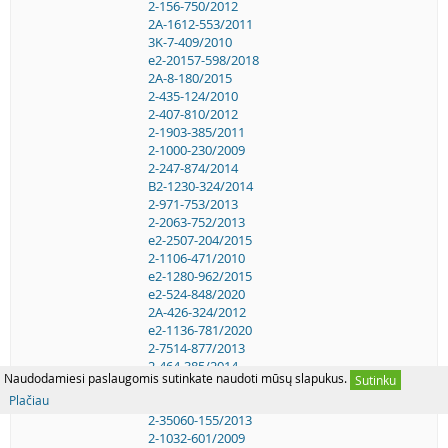
2-156-750/2012
2A-1612-553/2011
3K-7-409/2010
e2-20157-598/2018
2A-8-180/2015
2-435-124/2010
2-407-810/2012
2-1903-385/2011
2-1000-230/2009
2-247-874/2014
B2-1230-324/2014
2-971-753/2013
2-2063-752/2013
e2-2507-204/2015
2-1106-471/2010
e2-1280-962/2015
e2-524-848/2020
2A-426-324/2012
e2-1136-781/2020
2-7514-877/2013
2-464-385/2014
Naudodamiesi paslaugomis sutinkate naudoti mūsų slapukus.
Sutinku
2-1521-878/2014
Plačiau
e2A-622-212/2018
2-35060-155/2013
2-1032-601/2009