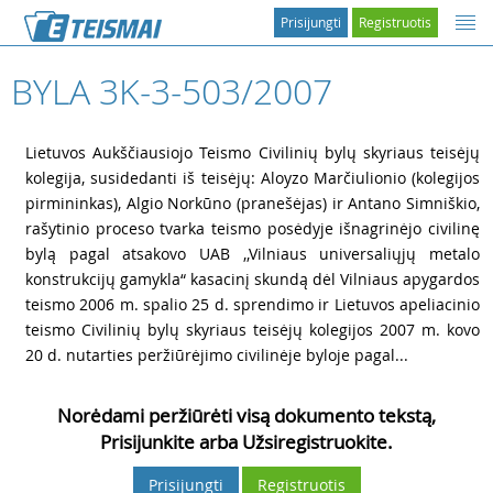
Prisijungti
Registruotis
BYLA 3K-3-503/2007
1
Lietuvos Aukščiausiojo Teismo Civilinių bylų skyriaus teisėjų
kolegija, susidedanti iš teisėjų: Aloyzo Marčiulionio (kolegijos
pirmininkas), Algio Norkūno (pranešėjas) ir Antano Simniškio,
rašytinio proceso tvarka teismo posėdyje išnagrinėjo civilinę
bylą pagal atsakovo UAB ,,Vilniaus universaliųjų metalo
konstrukcijų gamykla“ kasacinį skundą dėl Vilniaus apygardos
teismo 2006 m. spalio 25 d. sprendimo ir Lietuvos apeliacinio
teismo Civilinių bylų skyriaus teisėjų kolegijos 2007 m. kovo
20 d. nutarties peržiūrėjimo civilinėje byloje pagal...
Norėdami peržiūrėti visą dokumento tekstą,
Prisijunkite arba Užsiregistruokite.
Prisijungti
Registruotis