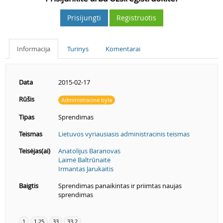
Prisijungti
Registruotis
Informacija
Turinys
Komentarai
Data
2015-02-17
Rūšis
Administracinė byla
Tipas
Sprendimas
Teismas
Lietuvos vyriausiasis administracinis teismas
Teisėjas(ai)
Anatolijus Baranovas
Laimė Baltrūnaitė
Irmantas Jarukaitis
Baigtis
Sprendimas panaikintas ir priimtas naujas
sprendimas
1
1.25
33
33.2