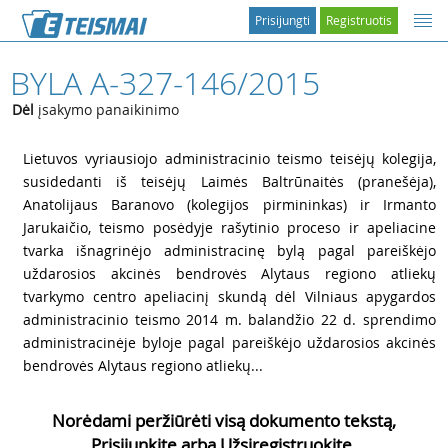
Prisijungti
Registruotis
BYLA A-327-146/2015
Dėl
įsakymo panaikinimo
1
Lietuvos vyriausiojo administracinio teismo teisėjų kolegija,
susidedanti iš teisėjų Laimės Baltrūnaitės (pranešėja),
Anatolijaus Baranovo (kolegijos pirmininkas) ir Irmanto
Jarukaičio, teismo posėdyje rašytinio proceso ir apeliacine
tvarka išnagrinėjo administracinę bylą pagal pareiškėjo
uždarosios akcinės bendrovės Alytaus regiono atliekų
tvarkymo centro apeliacinį skundą dėl Vilniaus apygardos
administracinio teismo 2014 m. balandžio 22 d. sprendimo
administracinėje byloje pagal pareiškėjo uždarosios akcinės
bendrovės Alytaus regiono atliekų...
Norėdami peržiūrėti visą dokumento tekstą,
Prisijunkite arba Užsiregistruokite.