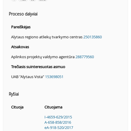
Proceso dalyviai
Pareiškėjas
Alytaus regiono atliekų tvarkymo centras
250135860
Atsakovas
Aplinkos projektų valdymo agentūra
288779560
Trečiasis suinteresuotas asmuo
UAB "Alytaus Vista"
153698051
Ryšiai
Cituoja
Cituojama
I-4659-629/2015
A-658-858/2016
eA-918-520/2017