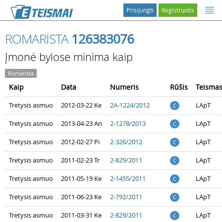
Prisijungti
Registruotis
ROMARISTA
126383076
Įmonė bylose minima kaip
Romarista
Kaip
Data
Numeris
Rūšis
Teisma
Tretysis asmuo
2012-03-22 Ke
2A-1224/2012
LApT
C
Tretysis asmuo
2013-04-23 An
2-1278/2013
LApT
C
Tretysis asmuo
2012-02-27 Pi
2-326/2012
LApT
C
Tretysis asmuo
2011-02-23 Tr
2-829/2011
LApT
C
Tretysis asmuo
2011-05-19 Ke
2-1455/2011
LApT
C
Tretysis asmuo
2011-06-23 Ke
2-792/2011
LApT
C
Tretysis asmuo
2011-03-31 Ke
2-829/2011
LApT
C