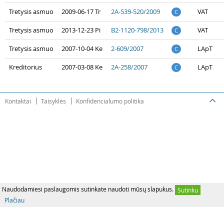
Tretysis asmuo
2009-06-17 Tr
2A-539-520/2009
VAT
C
Tretysis asmuo
2013-12-23 Pi
B2-1120-798/2013
VAT
C
Tretysis asmuo
2007-10-04 Ke
2-609/2007
LApT
C
Kreditorius
2007-03-08 Ke
2A-258/2007
LApT
C
Kontaktai
Taisyklės
Konfidencialumo politika
Naudodamiesi paslaugomis sutinkate naudoti mūsų slapukus.
Sutinku
Plačiau