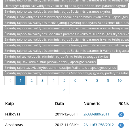
Širvintų rajono savivaldybės administracijos Socialinės paramos ir vaiko teisių aps
Ukmergės rajono savivaldybės Vaiko teisių apsaugos ir Socialinės paramos skyrius
Širvintų rajono savivaldybės administracijos Socialinės paramos skyrius
Širvintų r. savivaldybės administracijos Socialinės paramos ir Vaiko teisių apsaugos
Širvintų rajono savivaldybės medžiojamųjų gyvūnų padarytos žalos žemės ūkio pasė
Širvintų rajono savivaldybės administracijos Socialinės paramos ir vaiko teisių aps
Širvintų rajono savivaldybės Socialinės paramos ir vaiko teisių apsaugos skyriaus V
Širvintų rajono savivaldybės administracijos Socialinės paramos ir vaiko teisių aps
Širvintų rajono savivaldybės administracijos Teisės, personalo ir civilinės metrikacijo
Širvintų rajono savivaldybės administracijos Socialinės paramos ir Vaiko te isių aps
Širvintų raj.savivaldybės administracijos Vaiko teisių apsaugos skyrius
Širvintų raj. sav. administracijos vaiko teisių apsaugos skyrius
Širvintų rajon savavivaldybės administracijos Vaiko teisių apsaugos skyrius
Širvintų rajono savivaldybės administracijos Medžiojamųjų gyvūnų padarytos žalos
1
2
3
4
5
6
7
8
9
10
<
>
Kaip
Data
Numeris
Rūšis
Ieškovas
2011-12-05 Pi
2-988-880/2011
C
Atsakovas
2012-11-08 Ke
2A-1163-258/2012
C