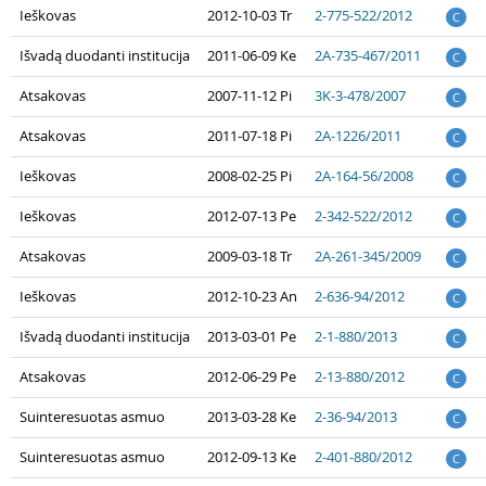
Ieškovas
2012-10-03 Tr
2-775-522/2012
C
Išvadą duodanti institucija
2011-06-09 Ke
2A-735-467/2011
C
Atsakovas
2007-11-12 Pi
3K-3-478/2007
C
Atsakovas
2011-07-18 Pi
2A-1226/2011
C
Ieškovas
2008-02-25 Pi
2A-164-56/2008
C
Ieškovas
2012-07-13 Pe
2-342-522/2012
C
Atsakovas
2009-03-18 Tr
2A-261-345/2009
C
Ieškovas
2012-10-23 An
2-636-94/2012
C
Išvadą duodanti institucija
2013-03-01 Pe
2-1-880/2013
C
Atsakovas
2012-06-29 Pe
2-13-880/2012
C
Suinteresuotas asmuo
2013-03-28 Ke
2-36-94/2013
C
Suinteresuotas asmuo
2012-09-13 Ke
2-401-880/2012
C