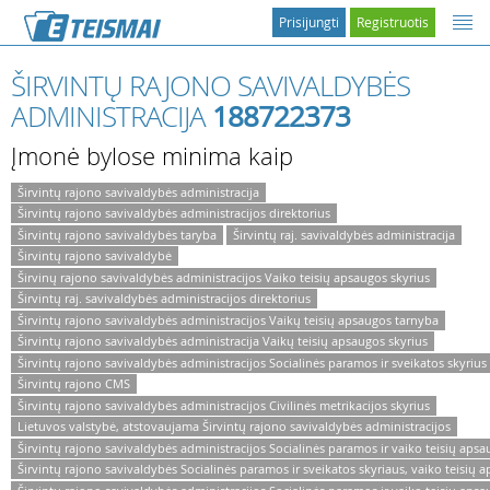
Prisijungti
Registruotis
ŠIRVINTŲ RAJONO SAVIVALDYBĖS
ADMINISTRACIJA
188722373
Įmonė bylose minima kaip
Širvintų rajono savivaldybės administracija
Širvintų rajono savivaldybės administracijos direktorius
Širvintų rajono savivaldybės taryba
Širvintų raj. savivaldybės administracija
Širvintų rajono savivaldybė
Širvinų rajono savivaldybės administracijos Vaiko teisių apsaugos skyrius
Širvintų raj. savivaldybės administracijos direktorius
Širvintų rajono savivaldybės administracijos Vaikų teisių apsaugos tarnyba
Širvintų rajono savivaldybės administracija Vaikų teisių apsaugos skyrius
Širvintų rajono savivaldybės administracijos Socialinės paramos ir sveikatos skyrius
Širvintų rajono CMS
Širvintų rajono savivaldybės administracijos Civilinės metrikacijos skyrius
Lietuvos valstybė, atstovaujama Širvintų rajono savivaldybės administracijos
Širvintų rajono savivaldybės administracijos Socialinės paramos ir vaiko teisių apsa
Širvintų rajono savivaldybės Socialinės paramos ir sveikatos skyriaus, vaiko teisių 