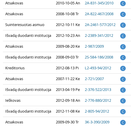
Atsakovas
2010-10-05 An
2A-831-345/2010
C
Atsakovas
2008-10-08 Tr
2A-822-467/2008
C
Suinteresuotas asmuo
2012-10-11 Ke
2A-2461-577/2012
C
Išvadą duodanti institucija
2012-10-23 An
2-2389-341/2012
C
Atsakovas
2009-08-20 Ke
2-987/2009
C
Išvadą duodanti institucija
2008-09-03 Tr
2S-584-186/2008
C
Kreditorius
2012-08-13 Pi
L2-493-94/2012
C
Atsakovas
2007-11-22 Ke
2-721/2007
C
Išvadą duodanti institucija
2013-04-19 Pe
2-376-522/2013
C
Ieškovas
2012-09-18 An
2-776-880/2012
C
Išvadą duodanti institucija
2012-11-08 Ke
2-805-94/2012
C
Atsakovas
2009-09-30 Tr
3K-3-390/2009
C