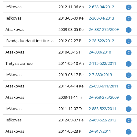
Ieškovas
2012-11-06 An
2-638-94/2012
C
Ieškovas
2013-05-09 Ke
2-368-94/2013
C
Atsakovas
2009-03-05 Ke
2A-337-275/2009
C
Išvadą duodanti institucija
2012-02-27 Pi
2-28-522/2012
C
Atsakovas
2010-03-15 Pi
2A-390/2010
C
Tretysis asmuo
2011-05-10 An
2-115-522/2011
C
Ieškovas
2013-05-17 Pe
2-7-880/2013
C
Atsakovas
2011-04-14 Ke
2S-693-611/2011
C
Atsakovas
2009-11-11 Tr
2A-959-275/2009
C
Ieškovas
2011-12-07 Tr
2-883-522/2011
C
Ieškovas
2012-09-07 Pe
2-469-522/2012
C
Atsakovas
2011-05-23 Pi
2A-917/2011
C