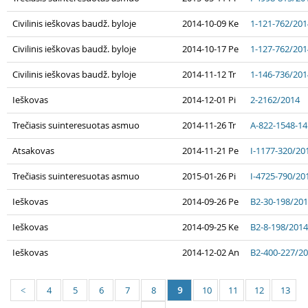
Civilinis ieškovas baudž. byloje
2014-10-09 Ke
1-121-762/201
Civilinis ieškovas baudž. byloje
2014-10-17 Pe
1-127-762/201
Civilinis ieškovas baudž. byloje
2014-11-12 Tr
1-146-736/201
Ieškovas
2014-12-01 Pi
2-2162/2014
Trečiasis suinteresuotas asmuo
2014-11-26 Tr
A-822-1548-14
Atsakovas
2014-11-21 Pe
I-1177-320/20
Trečiasis suinteresuotas asmuo
2015-01-26 Pi
I-4725-790/20
Ieškovas
2014-09-26 Pe
B2-30-198/20
Ieškovas
2014-09-25 Ke
B2-8-198/2014
Ieškovas
2014-12-02 An
B2-400-227/2
4
5
6
7
8
9
10
11
12
13
<