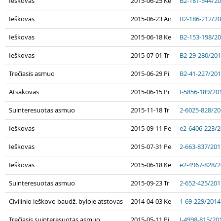
Ieškovas
2015-06-25 Ke
B2-181-544/2
Ieškovas
2015-06-23 An
B2-186-212/2
Ieškovas
2015-06-18 Ke
B2-153-198/2
Ieškovas
2015-07-01 Tr
B2-29-280/20
Trečiasis asmuo
2015-06-29 Pi
B2-41-227/20
Atsakovas
2015-06-15 Pi
I-5856-189/20
Suinteresuotas asmuo
2015-11-18 Tr
2-6025-828/2
Ieškovas
2015-09-11 Pe
e2-6406-223/
Ieškovas
2015-07-31 Pe
2-663-837/201
Ieškovas
2015-06-18 Ke
e2-4967-828/
Suinteresuotas asmuo
2015-09-23 Tr
2-652-425/201
Civilinio ieškovo baudž. byloje atstovas
2014-04-03 Ke
1-69-229/2014
Trečiasis suinteresuotas asmuo
2015-05-11 Pi
I-4998-815/20