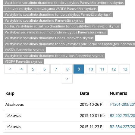
Valstibinio socialinio draudimo fondo valdybos Panevėžio teritorinis skyrius
Lietuvos valstybė, atstovaujama VSDFV Panevėžio skyriaus
Valstybinio socialinio draudimo fondo valdybos Panevėžio skyrius ()
Valstybinio socialinio draudimo Panevėžio skyrius
Sodra, Valstybinio socialinio draudimo fondo valdybos Panevėžio skyrius
Valstybės socialinio draudimo fondo valdybos Panevėžio skyrius
Valstybinio socialinio draudimo findas Panevėžio skyrius
Valstybinio socialinio draudimo fondo valdybos prie Socialinės apsaugos ir darbo m
VASDV Panevėžio skyrius
Valstybinio socialinio draudimo fondo v-bos Panevėžio skyrius
VSDFV Panvėžio skyrius
4
5
6
7
8
9
10
11
12
13
<
>
Kaip
Data
Numeris
Atsakovas
2015-10-26 Pi
I-1301-283/20
Ieškovas
2015-10-01 Ke
B2-202-755/2
Ieškovas
2015-11-23 Pi
B2-354-227/2