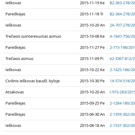
Ieškovas
2015-11-19 Ke
B2-363-278/2
Pareiškėjas
2015-11-18 Tr
B2-364-278/2
Ieškovas
2015-10-20 An
2A-707-278/2
Trečiasis suinteresuotas asmuo
2015-10-08 Ke
A-1847-756/2
Pareiškėjas
2015-11-27 Pe
2-715-198/201
Trečiasis asmuo
2015-11-09 Pi
e2-3367-812/
Ieškovas
2015-10-22 Ke
2-1425-186/2
Civilinis ieškovas baudž. byloje
2015-10-30 Pe
1A-574-518/2
Atsakovas
2015-10-20 An
I-973-283/201
Pareiškėjas
2015-09-25 Pe
2-1284-180/2
Pareiškėjas
2015-06-30 An
2-1359-302/2
Ieškovas
2015-08-18 An
2-1537-302/2