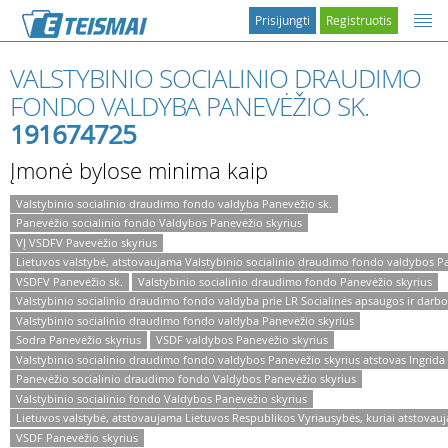
Prisijungti
Registruotis
VALSTYBINIO SOCIALINIO DRAUDIMO
FONDO VALDYBA PANEVĖŽIO SK.
191674725
Įmonė bylose minima kaip
Valstybinio socialinio draudimo fondo valdyba Panevėžio sk.
Panevėžio socialinio fondo Valdybos Panevėžio skyrius
VĮ VSDFV Pavevėžio skyrius
Lietuvos valstybė, atstovaujama Valstybinio socialinio draudimo fondo valdybos P
VSDFV Panevėžio sk.
Valstybinio socialinio draudimo fondo Panevėžio skyrius
Valstybinio socialinio draudimo fondo valdyba prie LR Socialinės apsaugos ir darbo
Valstybinio socialinio draudimo fondo valdyba Panevėžio skyrius
Sodra Panevėžio skyrius
VSDF valdybos Panevėžio skyrius
Valstybinio socialinio draudimo fondo valdybos Panevėžio skyrius atstovas Ingrida
Panevėžio socialinio draudimo fondo Valdybos Panevėžio skyrius
Valstybinio socialinio fondo Valdybos Panevėžio skyrius
Lietuvos valstybė, atstovaujama Lietuvos Respublikos Vyriausybės, kuriai atstovau
VSDF Panevėžio skyrius