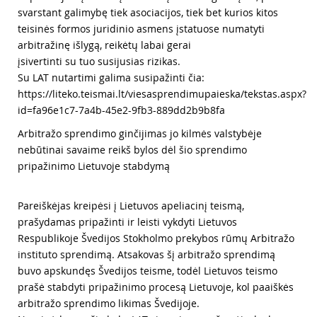
svarstant galimybę tiek asociacijos, tiek bet kurios kitos
teisinės formos juridinio asmens įstatuose numatyti
arbitražinę išlygą, reikėtų labai gerai
įsivertinti su tuo susijusias rizikas.
Su LAT nutartimi galima susipažinti čia:
https://liteko.teismai.lt/viesasprendimupaieska/tekstas.aspx?
id=fa96e1c7-7a4b-45e2-9fb3-889dd2b9b8fa
Arbitražo sprendimo ginčijimas jo kilmės valstybėje
nebūtinai savaime reikš bylos dėl šio sprendimo
pripažinimo Lietuvoje stabdymą
Pareiškėjas kreipėsi į Lietuvos apeliacinį teismą,
prašydamas pripažinti ir leisti vykdyti Lietuvos
Respublikoje Švedijos Stokholmo prekybos rūmų Arbitražo
instituto sprendimą. Atsakovas šį arbitražo sprendimą
buvo apskundęs Švedijos teisme, todėl Lietuvos teismo
prašė stabdyti pripažinimo procesą Lietuvoje, kol paaiškės
arbitražo sprendimo likimas Švedijoje.