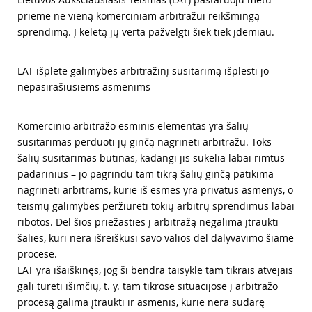
priėmė ne vieną komerciniam arbitražui reikšmingą
sprendimą. Į keletą jų verta pažvelgti šiek tiek įdėmiau.
LAT išplėtė galimybes arbitražinį susitarimą išplėsti jo
nepasirašiusiems asmenims
Komercinio arbitražo esminis elementas yra šalių
susitarimas perduoti jų ginčą nagrinėti arbitražu. Toks
šalių susitarimas būtinas, kadangi jis sukelia labai rimtus
padarinius – jo pagrindu tam tikrą šalių ginčą patikima
nagrinėti arbitrams, kurie iš esmės yra privatūs asmenys, o
teismų galimybės peržiūrėti tokių arbitrų sprendimus labai
ribotos. Dėl šios priežasties į arbitražą negalima įtraukti
šalies, kuri nėra išreiškusi savo valios dėl dalyvavimo šiame
procese.
LAT yra išaiškinęs, jog ši bendra taisyklė tam tikrais atvejais
gali turėti išimčių, t. y. tam tikrose situacijose į arbitražo
procesą galima įtraukti ir asmenis, kurie nėra sudarę