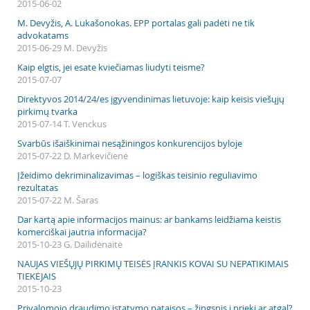
2015-06-02
M. Devyžis, A. Lukašonokas. EPP portalas gali padėti ne tik
advokatams
2015-06-29 M. Devyžis
Kaip elgtis, jei esate kviečiamas liudyti teisme?
2015-07-07
Direktyvos 2014/24/es įgyvendinimas lietuvoje: kaip keisis viešųjų
pirkimų tvarka
2015-07-14 T. Venckus
Svarbūs išaiškinimai nesąžiningos konkurencijos byloje
2015-07-22 D. Markevičienė
Įžeidimo dekriminalizavimas – logiškas teisinio reguliavimo
rezultatas
2015-07-22 M. Šaras
Dar kartą apie informacijos mainus: ar bankams leidžiama keistis
komerciškai jautria informacija?
2015-10-23 G. Dailidėnaitė
NAUJAS VIEŠŲJŲ PIRKIMŲ TEISĖS ĮRANKIS KOVAI SU NEPATIKIMAIS
TIEKĖJAIS
2015-10-23
Privalomojo draudimo įstatymo pataisos – žingsnis į priekį ar atgal?