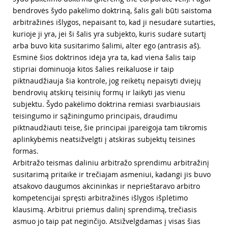
bendrovės šydo pakėlimo doktriną, šalis gali būti saistoma
arbitražinės išlygos, nepaisant to, kad ji nesudarė sutarties,
kurioje ji yra, jei ši šalis yra subjekto, kuris sudarė sutartį
arba buvo kita susitarimo šalimi, alter ego (antrasis aš).
Esminė šios doktrinos idėja yra ta, kad viena šalis taip
stipriai dominuoja kitos šalies reikaluose ir taip
piktnaudžiauja šia kontrole, jog reikėtų nepaisyti dviejų
bendrovių atskirų teisinių formų ir laikyti jas vienu
subjektu. Šydo pakėlimo doktrina remiasi svarbiausiais
teisingumo ir sąžiningumo principais, draudimu
piktnaudžiauti teise, šie principai įpareigoja tam tikromis
aplinkybėmis neatsižvelgti į atskiras subjektų teisines
formas.
Arbitražo teismas daliniu arbitražo sprendimu arbitražinį
susitarimą pritaikė ir trečiajam asmeniui, kadangi jis buvo
atsakovo daugumos akcininkas ir neprieštaravo arbitro
kompetencijai spręsti arbitražinės išlygos išplėtimo
klausimą. Arbitrui priėmus dalinį sprendimą, trečiasis
asmuo jo taip pat neginčijo. Atsižvelgdamas į visas šias