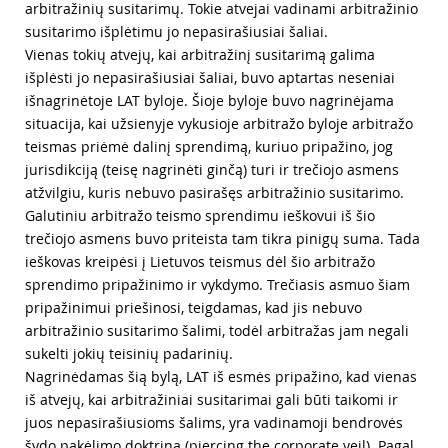
arbitražinių susitarimų. Tokie atvejai vadinami arbitražinio
susitarimo išplėtimu jo nepasirašiusiai šaliai.
Vienas tokių atvejų, kai arbitražinį susitarimą galima
išplėsti jo nepasirašiusiai šaliai, buvo aptartas neseniai
išnagrinėtoje LAT byloje. Šioje byloje buvo nagrinėjama
situacija, kai užsienyje vykusioje arbitražo byloje arbitražo
teismas priėmė dalinį sprendimą, kuriuo pripažino, jog
jurisdikciją (teisę nagrinėti ginčą) turi ir trečiojo asmens
atžvilgiu, kuris nebuvo pasirašęs arbitražinio susitarimo.
Galutiniu arbitražo teismo sprendimu ieškovui iš šio
trečiojo asmens buvo priteista tam tikra pinigų suma. Tada
ieškovas kreipėsi į Lietuvos teismus dėl šio arbitražo
sprendimo pripažinimo ir vykdymo. Trečiasis asmuo šiam
pripažinimui priešinosi, teigdamas, kad jis nebuvo
arbitražinio susitarimo šalimi, todėl arbitražas jam negali
sukelti jokių teisinių padarinių.
Nagrinėdamas šią bylą, LAT iš esmės pripažino, kad vienas
iš atvejų, kai arbitražiniai susitarimai gali būti taikomi ir
juos nepasirašiusioms šalims, yra vadinamoji bendrovės
šydo pakėlimo doktrina (piercing the corporate veil). Pagal