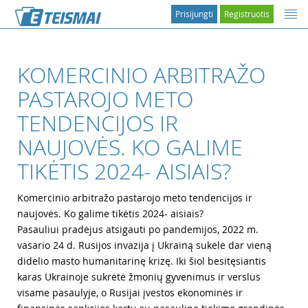
Prisijungti
Registruotis
KOMERCINIO ARBITRAŽO
PASTAROJO METO
TENDENCIJOS IR
NAUJOVĖS. KO GALIME
TIKĖTIS 2024- AISIAIS?
Komercinio arbitražo pastarojo meto tendencijos ir
naujovės. Ko galime tikėtis 2024- aisiais?
Pasauliui pradėjus atsigauti po pandemijos, 2022 m.
vasario 24 d. Rusijos invazija į Ukrainą sukėlė dar vieną
didelio masto humanitarinę krizę. Iki šiol besitęsiantis
karas Ukrainoje sukrėtė žmonių gyvenimus ir verslus
visame pasaulyje, o Rusijai įvestos ekonominės ir