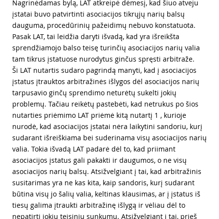
Nagrinėdamas bylą, LAT atkreipė dėmesį, kad šiuo atveju
įstatai buvo patvirtinti asociacijos tikrųjų narių balsų
dauguma, procedūrinių pažeidimų nebuvo konstatuota.
Pasak LAT, tai leidžia daryti išvadą, kad yra išreikšta
sprendžiamojo balso teisę turinčių asociacijos narių valia
tam tikrus įstatuose nurodytus ginčus spręsti arbitraže.
Ši LAT nutartis sudaro pagrindą manyti, kad į asociacijos
įstatus įtrauktos arbitražinės išlygos dėl asociacijos narių
tarpusavio ginčų sprendimo neturėtų sukelti jokių
problemų. Tačiau reikėtų pastebėti, kad netrukus po šios
nutarties priėmimo LAT priėmė kitą nutartį 1 , kurioje
nurodė, kad asociacijos įstatai nėra laikytini sandoriu, kurį
sudarant išreiškiama bei suderinama visų asociacijos narių
valia. Tokia išvadą LAT padarė dėl to, kad priimant
asociacijos įstatus gali pakakti ir daugumos, o ne visų
asociacijos narių balsų. Atsižvelgiant į tai, kad arbitražinis
susitarimas yra ne kas kita, kaip sandoris, kurį sudarant
būtina visų jo šalių valia, keltinas klausimas, ar į įstatus iš
tiesų galima įtraukti arbitražinę išlygą ir vėliau dėl to
nepatirti jokių teisinių sunkumų. Atsižvelgiant į tai, prieš