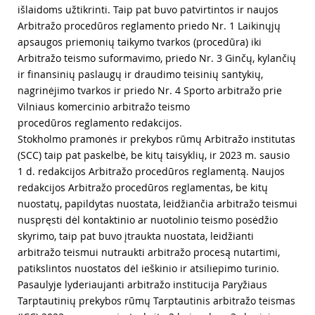
išlaidoms užtikrinti. Taip pat buvo patvirtintos ir naujos
Arbitražo procedūros reglamento priedo Nr. 1 Laikinųjų
apsaugos priemonių taikymo tvarkos (procedūra) iki
Arbitražo teismo suformavimo, priedo Nr. 3 Ginčų, kylančių
ir finansinių paslaugų ir draudimo teisinių santykių,
nagrinėjimo tvarkos ir priedo Nr. 4 Sporto arbitražo prie
Vilniaus komercinio arbitražo teismo
procedūros reglamento redakcijos.
Stokholmo pramonės ir prekybos rūmų Arbitražo institutas
(SCC) taip pat paskelbė, be kitų taisyklių, ir 2023 m. sausio
1 d. redakcijos Arbitražo procedūros reglamentą. Naujos
redakcijos Arbitražo procedūros reglamentas, be kitų
nuostatų, papildytas nuostata, leidžiančia arbitražo teismui
nuspręsti dėl kontaktinio ar nuotolinio teismo posėdžio
skyrimo, taip pat buvo įtraukta nuostata, leidžianti
arbitražo teismui nutraukti arbitražo procesą nutartimi,
patikslintos nuostatos dėl ieškinio ir atsiliepimo turinio.
Pasaulyje lyderiaujanti arbitražo institucija Paryžiaus
Tarptautinių prekybos rūmų Tarptautinis arbitražo teismas