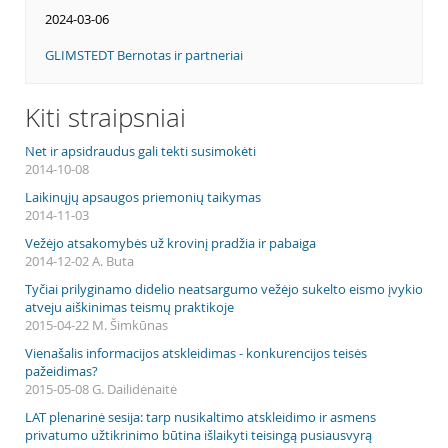
2024-03-06
GLIMSTEDT Bernotas ir partneriai
Kiti straipsniai
Net ir apsidraudus gali tekti susimokėti
2014-10-08
Laikinųjų apsaugos priemonių taikymas
2014-11-03
Vežėjo atsakomybės už krovinį pradžia ir pabaiga
2014-12-02 A. Buta
Tyčiai prilyginamo didelio neatsargumo vežėjo sukelto eismo įvykio
atveju aiškinimas teismų praktikoje
2015-04-22 M. Šimkūnas
Vienašalis informacijos atskleidimas - konkurencijos teisės
pažeidimas?
2015-05-08 G. Dailidėnaitė
LAT plenarinė sesija: tarp nusikaltimo atskleidimo ir asmens
privatumo užtikrinimo būtina išlaikyti teisingą pusiausvyrą