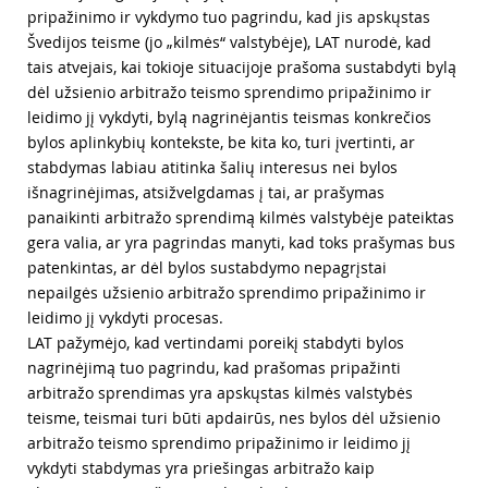
pripažinimo ir vykdymo tuo pagrindu, kad jis apskųstas
Švedijos teisme (jo „kilmės“ valstybėje), LAT nurodė, kad
tais atvejais, kai tokioje situacijoje prašoma sustabdyti bylą
dėl užsienio arbitražo teismo sprendimo pripažinimo ir
leidimo jį vykdyti, bylą nagrinėjantis teismas konkrečios
bylos aplinkybių kontekste, be kita ko, turi įvertinti, ar
stabdymas labiau atitinka šalių interesus nei bylos
išnagrinėjimas, atsižvelgdamas į tai, ar prašymas
panaikinti arbitražo sprendimą kilmės valstybėje pateiktas
gera valia, ar yra pagrindas manyti, kad toks prašymas bus
patenkintas, ar dėl bylos sustabdymo nepagrįstai
nepailgės užsienio arbitražo sprendimo pripažinimo ir
leidimo jį vykdyti procesas.
LAT pažymėjo, kad vertindami poreikį stabdyti bylos
nagrinėjimą tuo pagrindu, kad prašomas pripažinti
arbitražo sprendimas yra apskųstas kilmės valstybės
teisme, teismai turi būti apdairūs, nes bylos dėl užsienio
arbitražo teismo sprendimo pripažinimo ir leidimo jį
vykdyti stabdymas yra priešingas arbitražo kaip