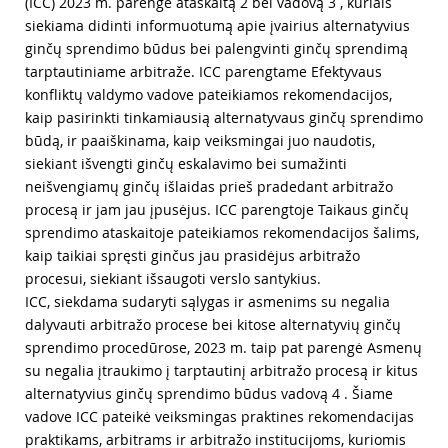
(ICC) 2023 m. parengė ataskaitą 2 bei vadovą 3 , kuriais
siekiama didinti informuotumą apie įvairius alternatyvius
ginčų sprendimo būdus bei palengvinti ginčų sprendimą
tarptautiniame arbitraže. ICC parengtame Efektyvaus
konfliktų valdymo vadove pateikiamos rekomendacijos,
kaip pasirinkti tinkamiausią alternatyvaus ginčų sprendimo
būdą, ir paaiškinama, kaip veiksmingai juo naudotis,
siekiant išvengti ginčų eskalavimo bei sumažinti
neišvengiamų ginčų išlaidas prieš pradedant arbitražo
procesą ir jam jau įpusėjus. ICC parengtoje Taikaus ginčų
sprendimo ataskaitoje pateikiamos rekomendacijos šalims,
kaip taikiai spręsti ginčus jau prasidėjus arbitražo
procesui, siekiant išsaugoti verslo santykius.
ICC, siekdama sudaryti sąlygas ir asmenims su negalia
dalyvauti arbitražo procese bei kitose alternatyvių ginčų
sprendimo procedūrose, 2023 m. taip pat parengė Asmenų
su negalia įtraukimo į tarptautinį arbitražo procesą ir kitus
alternatyvius ginčų sprendimo būdus vadovą 4 . Šiame
vadove ICC pateikė veiksmingas praktines rekomendacijas
praktikams, arbitrams ir arbitražo institucijoms, kuriomis