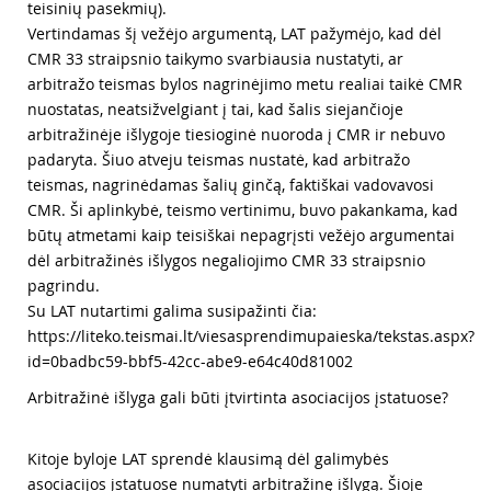
teisinių pasekmių).
Vertindamas šį vežėjo argumentą, LAT pažymėjo, kad dėl
CMR 33 straipsnio taikymo svarbiausia nustatyti, ar
arbitražo teismas bylos nagrinėjimo metu realiai taikė CMR
nuostatas, neatsižvelgiant į tai, kad šalis siejančioje
arbitražinėje išlygoje tiesioginė nuoroda į CMR ir nebuvo
padaryta. Šiuo atveju teismas nustatė, kad arbitražo
teismas, nagrinėdamas šalių ginčą, faktiškai vadovavosi
CMR. Ši aplinkybė, teismo vertinimu, buvo pakankama, kad
būtų atmetami kaip teisiškai nepagrįsti vežėjo argumentai
dėl arbitražinės išlygos negaliojimo CMR 33 straipsnio
pagrindu.
Su LAT nutartimi galima susipažinti čia:
https://liteko.teismai.lt/viesasprendimupaieska/tekstas.aspx?
id=0badbc59-bbf5-42cc-abe9-e64c40d81002
Arbitražinė išlyga gali būti įtvirtinta asociacijos įstatuose?
Kitoje byloje LAT sprendė klausimą dėl galimybės
asociacijos įstatuose numatyti arbitražinę išlygą. Šioje