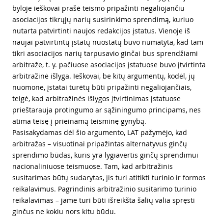
byloje ieškovai prašė teismo pripažinti negaliojančiu
asociacijos tikrųjų narių susirinkimo sprendimą, kuriuo
nutarta patvirtinti naujos redakcijos įstatus. Vienoje iš
naujai patvirtintų įstatų nuostatų buvo numatyta, kad tam
tikri asociacijos narių tarpusavio ginčai bus sprendžiami
arbitraže, t. y. pačiuose asociacijos įstatuose buvo įtvirtinta
arbitražinė išlyga. Ieškovai, be kitų argumentų, kodėl, jų
nuomone, įstatai turėtų būti pripažinti negaliojančiais,
teigė, kad arbitražinės išlygos įtvirtinimas įstatuose
prieštarauja protingumo ar sąžiningumo principams, nes
atima teisę į prieinamą teisminę gynybą.
Pasisakydamas dėl šio argumento, LAT pažymėjo, kad
arbitražas – visuotinai pripažintas alternatyvus ginčų
sprendimo būdas, kuris yra lygiavertis ginčų sprendimui
nacionaliniuose teismuose. Tam, kad arbitražinis
susitarimas būtų sudarytas, jis turi atitikti turinio ir formos
reikalavimus. Pagrindinis arbitražinio susitarimo turinio
reikalavimas – jame turi būti išreikšta šalių valia spręsti
ginčus ne kokiu nors kitu būdu.