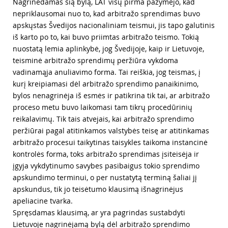
Nagrinėdamas šią bylą, LAT visų pirma pažymėjo, kad
nepriklausomai nuo to, kad arbitražo sprendimas buvo
apskųstas Švedijos nacionaliniam teismui, jis tapo galutinis
iš karto po to, kai buvo priimtas arbitražo teismo. Tokią
nuostatą lemia aplinkybė, jog Švedijoje, kaip ir Lietuvoje,
teisminė arbitražo sprendimų peržiūra vykdoma
vadinamąja anuliavimo forma. Tai reiškia, jog teismas, į
kurį kreipiamasi dėl arbitražo sprendimo panaikinimo,
bylos nenagrinėja iš esmės ir patikrina tik tai, ar arbitražo
proceso metu buvo laikomasi tam tikrų procedūrinių
reikalavimų. Tik tais atvejais, kai arbitražo sprendimo
peržiūrai pagal atitinkamos valstybės teisę ar atitinkamas
arbitražo procesui taikytinas taisykles taikoma instancinė
kontrolės forma, toks arbitražo sprendimas įsiteisėja ir
įgyja vykdytinumo savybes pasibaigus tokio sprendimo
apskundimo terminui, o per nustatytą terminą šaliai jį
apskundus, tik jo teisėtumo klausimą išnagrinėjus
apeliacine tvarka.
Spręsdamas klausimą, ar yra pagrindas sustabdyti
Lietuvoje nagrinėjamą bylą dėl arbitražo sprendimo