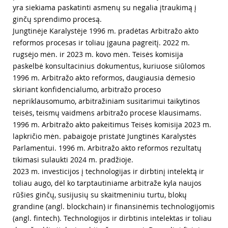
yra siekiama paskatinti asmenų su negalia įtraukimą į
ginčų sprendimo procesą.
Jungtinėje Karalystėje 1996 m. pradėtas Arbitražo akto
reformos procesas ir toliau įgauna pagreitį. 2022 m.
rugsėjo mėn. ir 2023 m. kovo mėn. Teisės komisija
paskelbė konsultacinius dokumentus, kuriuose siūlomos
1996 m. Arbitražo akto reformos, daugiausia dėmesio
skiriant konfidencialumo, arbitražo proceso
nepriklausomumo, arbitražiniam susitarimui taikytinos
teisės, teismų vaidmens arbitražo procese klausimams.
1996 m. Arbitražo akto pakeitimus Teisės komisija 2023 m.
lapkričio mėn. pabaigoje pristatė Jungtinės Karalystės
Parlamentui. 1996 m. Arbitražo akto reformos rezultatų
tikimasi sulaukti 2024 m. pradžioje.
2023 m. investicijos į technologijas ir dirbtinį intelektą ir
toliau augo, dėl ko tarptautiniame arbitraže kyla naujos
rūšies ginčų, susijusių su skaitmeniniu turtu, blokų
grandine (angl. blockchain) ir finansinėmis technologijomis
(angl. fintech). Technologijos ir dirbtinis intelektas ir toliau