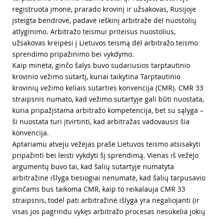
registruota įmonė, prarado krovinį ir užsakovas, Rusijoje
įsteigta bendrovė, padavė ieškinį arbitraže dėl nuostolių
atlyginimo. Arbitražo teismui priteisus nuostolius,
užsakovas kreipėsi į Lietuvos teismą dėl arbitražo teismo
sprendimo pripažinimo bei vykdymo.
Kaip minėta, ginčo šalys buvo sudariusios tarptautinio
krovinio vežimo sutartį, kuriai taikytina Tarptautinio
krovinių vežimo keliais sutarties konvencija (CMR). CMR 33
straipsnis numato, kad vežimo sutartyje gali būti nuostata,
kuria pripažįstama arbitražo kompetencija, bet su sąlyga –
ši nuostata turi įtvirtinti, kad arbitražas vadovausis šia
konvencija.
Aptariamu atveju vežėjas prašė Lietuvos teismo atsisakyti
pripažinti bei leisti vykdyti šį sprendimą. Vienas iš vežėjo
argumentų buvo tai, kad šalių sutartyje numatyta
arbitražinė išlyga tiesiogiai nenumatė, kad šalių tarpusavio
ginčams bus taikoma CMR, kaip to reikalauja CMR 33
straipsnis, todėl pati arbitražinė išlyga yra negaliojanti (ir
visas jos pagrindu vykęs arbitražo procesas nesukelia jokių