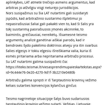
aplinkybes, LAT atmetė trečiojo asmens argumentus, kad
arbitras jo atžvilgiu visgi neturėjo jurisdikcijos.
Nors susipažinus su šia LAT nutartimi gali susidaryti
įspūdis, kad arbitražinio susitarimo išplėtimui jo
nepasirašiusiai šaliai gali pakakti vien to, kad ši šalis yra
tokį susitarimą pasirašiusios įmonės akcininkė, to
baimintis, greičiausiai, nereikėtų. Išsamesnė teismo
argumentų analizė ganėtinai aiškiai parodo, kad ir
bendrovės šydo pakėlimo doktrinos atveju yra itin svarbus
šalies elgesys ir tokiu elgesiu išreiškiama valia, kuria iš
esmės pritariama arba nepritariama arbitražo procesui.
Su LAT nutartimi galima susipažinti čia:
https://liteko.teismai.lt/viesasprendimupaieska/tekstas.aspx?
id=9c444e76-0e20-4270-9d1f-3b2210e0480b
Arbitražu galima spręsti ir iš Tarptautinio krovinių vežimo
keliais sutarties konvencijos kylančius ginčus
Teismo nagrinėtoje situacijoje šalys buvo sudariusios
tarptautinio krovinio vežimo sutartį. Vežėjas, Lietuvoje