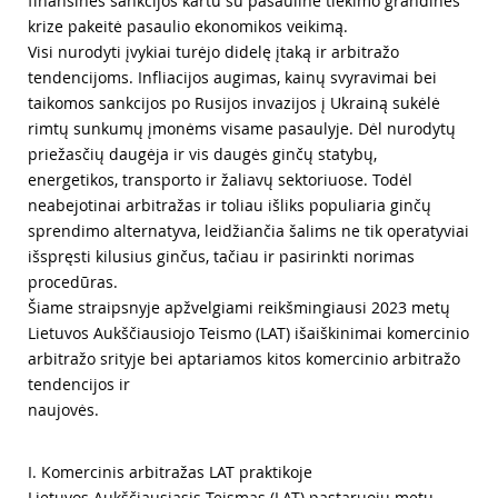
finansinės sankcijos kartu su pasauline tiekimo grandinės
krize pakeitė pasaulio ekonomikos veikimą.
Visi nurodyti įvykiai turėjo didelę įtaką ir arbitražo
tendencijoms. Infliacijos augimas, kainų svyravimai bei
taikomos sankcijos po Rusijos invazijos į Ukrainą sukėlė
rimtų sunkumų įmonėms visame pasaulyje. Dėl nurodytų
priežasčių daugėja ir vis daugės ginčų statybų,
energetikos, transporto ir žaliavų sektoriuose. Todėl
neabejotinai arbitražas ir toliau išliks populiaria ginčų
sprendimo alternatyva, leidžiančia šalims ne tik operatyviai
išspręsti kilusius ginčus, tačiau ir pasirinkti norimas
procedūras.
Šiame straipsnyje apžvelgiami reikšmingiausi 2023 metų
Lietuvos Aukščiausiojo Teismo (LAT) išaiškinimai komercinio
arbitražo srityje bei aptariamos kitos komercinio arbitražo
tendencijos ir
naujovės.
I. Komercinis arbitražas LAT praktikoje
Lietuvos Aukščiausiasis Teismas (LAT) pastaruoju metu