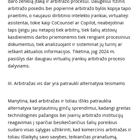
daro ženklią įtaką ir arbitražo procesui. Daugeliui fizinis
arbitražo posėdis bei popierinė arbitražo bylos kopija tapo
praeitimi, o naujausi dirbtinio intelekto įrankiai, virtualieji
asistentai, tokie kaip CoCounsel ar Copilot, neabejotinai
taps (jeigu jau netapo) tiek arbitrų, tiek šalių atstovų
kasdienėmis darbo priemonėmis tiek rengiant procesinius
dokumentus, tiek analizuojant ir sisteminat jų turinį ar
ieškant aktualios informacijos. Tikėtina, jog 2024 m.
pasiūlys dar daugiau virtualių įrankių arbitražo proceso
dalyviams.
III. Arbitražas vis dar yra patraukli alternatyva teismams
Manytina, kad arbitražas ir toliau išliks patrauklia
alternatyva tarptautinių ginčų sprendimui, kadangi greitas
technologinės pažangos bei įvairių arbitražo institucijų
reagavimas į sparčiai besikeičiančius šalių poreikius
sudaro visas sąlygas užtikrinti, kad komercinis arbitražas ir
toliau išlaikytų savo savybes, teikiančias pranašumą,