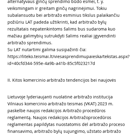
alternatyvaus ginčų sprendimo būdo esmei, t. y.
veiksmingam ir greitam ginčų nagrinėjimui. Tokiu
subalansuotu bei arbitražo esminius tikslus palaikančiu
požiūriu LAT padeda užtikrinti, kad arbitražo bylų
rezultatais nepatenkintoms šalims bus sudaroma kuo
mažiau galimybių sutrukdyti šalims realiai įgyvendinti
arbitražo sprendimus.
Su LAT nutartimi galima susipažinti čia:
https://liteko.teismai.lt/viesasprendimupaieska/tekstas.aspx?
id=40cfd344-595e-4a9b-a41b-85c5f023217d
II. Kitos komercinio arbitražo tendencijos bei naujovės
Lietuvoje lyderiaujanti nuolatinė arbitražo institucija
Vilniaus komercinio arbitražo teismas (VKAT) 2023 m.
paskelbė naujos redakcijos Arbitražo procedūros
reglamentą. Naujos redakcijos Arbitražoprocedūros
reglamentas papildytas nuostatomis dėl arbitražo proceso
finansavimo, arbitražo bylų sujungimo, užstato arbitražo