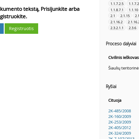
1.1.7.2.5
1.1.7.2
kumento tekstą, Prisijunkite arba
1.1.8.7.1
1.1.10
gistruokite.
2.1
2.1.15
2.
2.1.16.2
2.1.16.
Registruotis
2.3.2.1.1
2.3.6
Proceso dalyviai
Civilinis ieškova
Šiaulių teritorin
Ryšiai
Cituoja
2K-485/2008
2K-160/2009
2K-253/2009
2K-405/2012
2K-324/2009
2K-7-107/2013