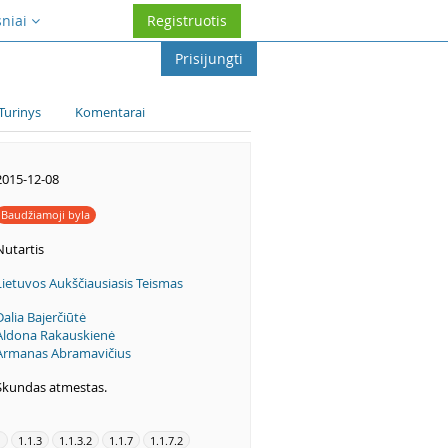
sniai
Registruotis
Prisijungti
Turinys
Komentarai
2015-12-08
Baudžiamoji byla
Nutartis
Lietuvos Aukščiausiasis Teismas
Dalia Bajerčiūtė
Aldona Rakauskienė
Armanas Abramavičius
Skundas atmestas.
1
1.1.3
1.1.3.2
1.1.7
1.1.7.2