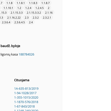
.7
1.1.8
1.1.8.1
1.1.8.3
1.1.8.7
1.1.10.1
1.2
1.2.4
1.2.4.5
2
1.15.3
2.1.15.3.3
2.1.15.3.3.2
2.1.16
2.3
2.1.16.2.22
2.3
2.3.2
2.3.2.1
2.3.6.4
2.3.6.4.5
2.4
s baudž. byloje
ė ligonių kasa
188784026
Cituojama
1A-635-813/2019
1-94-1028/2017
1-355-1015/2020
1-1870-576/2018
1-67-843/2018
1-1248-240/2020