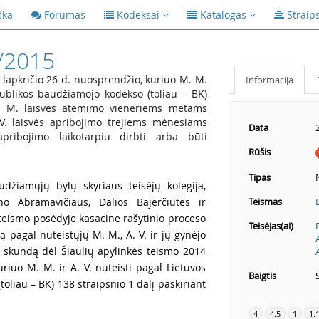
ška
Forumas
Kodeksai
Katalogas
Straip
/2015
 lapkričio 26 d. nuosprendžio, kuriuo M. M.
Informacija
spublikos baudžiamojo kodekso (toliau – BK)
M. M. laisvės atėmimo vieneriems metams
. laisvės apribojimo trejiems mėnesiams
Data
apribojimo laikotarpiu dirbti arba būti
Rūšis
Tipas
udžiamųjų bylų skyriaus teisėjų kolegija,
o Abramavičiaus, Dalios Bajerčiūtės ir
Teismas
teismo posėdyje kasacine rašytinio proceso
Teisėjas(ai)
 pagal nuteistųjų M. M., A. V. ir jų gynėjo
į skundą dėl Šiaulių apylinkės teismo 2014
riuo M. M. ir A. V. nuteisti pagal Lietuvos
Baigtis
liau – BK) 138 straipsnio 1 dalį paskiriant
4
4.5
1
1.