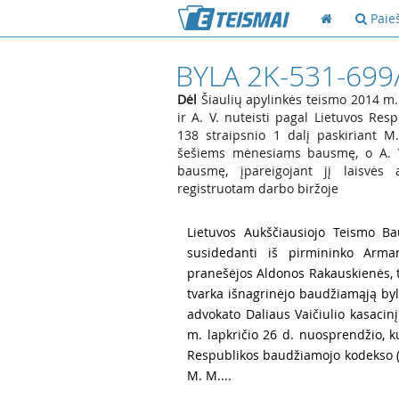
Paie
BYLA 2K-531-699
Dėl
Šiaulių apylinkės teismo 2014 m.
ir A. V. nuteisti pagal Lietuvos Re
138 straipsnio 1 dalį paskiriant 
šešiems mėnesiams bausmę, o A. V
bausmę, įpareigojant jį laisvės 
registruotam darbo biržoje
1
Lietuvos Aukščiausiojo Teismo Ba
susidedanti iš pirmininko Arman
pranešėjos Aldonos Rakauskienės, 
tvarka išnagrinėjo baudžiamąją bylą
advokato Daliaus Vaičiulio kasacin
m. lapkričio 26 d. nuosprendžio, ku
Respublikos baudžiamojo kodekso (to
M. M....