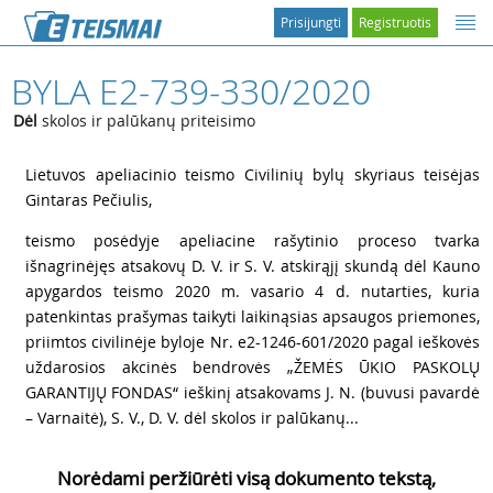
Prisijungti
Registruotis
BYLA E2-739-330/2020
Dėl
skolos ir palūkanų priteisimo
1
Lietuvos apeliacinio teismo Civilinių bylų skyriaus teisėjas
Gintaras Pečiulis,
2
teismo posėdyje apeliacine rašytinio proceso tvarka
išnagrinėjęs atsakovų D. V. ir S. V. atskirąjį skundą dėl Kauno
apygardos teismo 2020 m. vasario 4 d. nutarties, kuria
patenkintas prašymas taikyti laikinąsias apsaugos priemones,
priimtos civilinėje byloje Nr. e2-1246-601/2020 pagal ieškovės
uždarosios akcinės bendrovės „ŽEMĖS ŪKIO PASKOLŲ
GARANTIJŲ FONDAS“ ieškinį atsakovams J. N. (buvusi pavardė
– Varnaitė), S. V., D. V. dėl skolos ir palūkanų...
Norėdami peržiūrėti visą dokumento tekstą,