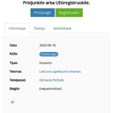
Prisijunkite arba Užsiregistruokite.
Prisijungti
Registruotis
Informacija
Turinys
Komentarai
Data
2020-06-18
Rūšis
Civilinė byla
Tipas
Nutartis
Teismas
Lietuvos apeliacinis teismas
Teisėjas(ai)
Gintaras Pečiulis
Baigtis
(nepasirinktas)
III