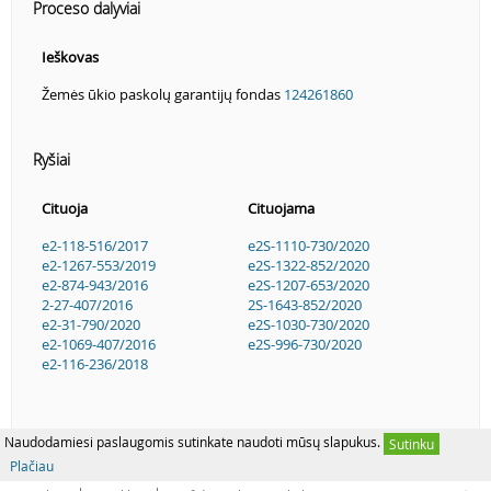
Proceso dalyviai
Ieškovas
Žemės ūkio paskolų garantijų fondas
124261860
Ryšiai
Cituoja
Cituojama
e2-118-516/2017
e2S-1110-730/2020
e2-1267-553/2019
e2S-1322-852/2020
e2-874-943/2016
e2S-1207-653/2020
2-27-407/2016
2S-1643-852/2020
e2-31-790/2020
e2S-1030-730/2020
e2-1069-407/2016
e2S-996-730/2020
e2-116-236/2018
Naudodamiesi paslaugomis sutinkate naudoti mūsų slapukus.
Sutinku
Plačiau