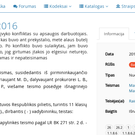
ška
Forumas
Kodeksai
Katalogas
Straip
2016
r įvyko konfliktas su apsaugos darbuotojais.
Informacija
kas buvo ant prekystalio, metė alaus butelį
užo. Po konflikto buvo sulaikytas, jam buvo
, jog girtumas įtakos jo elgesiui neturėjo.
Data
201
nkamas ir nepateisinamas
Rūšis
Ba
ismas, susidedantis iš pirmininkaujančio
Tipas
Nu
iaujant M. D., dalyvaujant prokurorei L. B.,
Teismas
Mar
 P., viešame teismo posėdyje išnagrinėjo
Mar
Teisėjas(ai)
Rai
 Lietuvos Respublikos pilietis, turintis 11 klasių
 )., dirbantis ( - ) vadybininku, teistas:
Baigtis
Išn
pylinkės teismo pagal LR BK 271 str. 2 d. -
26
26.2
1
1.1.8.6
1.1.8.6.2