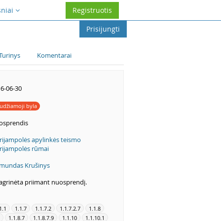
sniai
Registruotis
Prisijungti
Turinys
Komentarai
6-06-30
udžiamoji byla
osprendis
ijampolės apylinkės teismo
ijampolės rūmai
mundas Krušinys
agrinėta priimant nuosprendį.
1.1
1.1.7
1.1.7.2
1.1.7.2.7
1.1.8
1.1.8.7
1.1.8.7.9
1.1.10
1.1.10.1