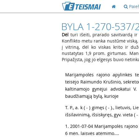
Paie
BYLA 1-270-537/
Dėl
turi išeiti, prarado savitvardą i
Konflikto metu ranka nustūmė viską, 
į vitriną, dėl ko viskas krito ir d
nustatytas 1,9 prom. girtumas. Mano
Pripažįsta, jog jo elgesys buvo neti
1
Marijampolės rajono apylinkės te
teisėjo Raimundo Krušinio, sekretor
kaltinamojo gynėjui advokatui V.
baudžiamąją bylą, kurioje
2
T. P., a. k ( - ) gimęs ( - )., lietuvis,
išsilavinimą, išsiskyręs, gyv. vieta ( -
3
1. 2001-07-04 Marijampolės rajono a
6 mėn. laisvės atėmimo....