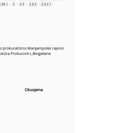
2.26.1
2
2.3
2.3.2
2.3.2.1
 prokuratūros Marijampolės rajono
atūra Prokurorė L.Bingelienė
Cituojama