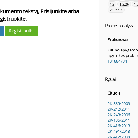
1.2
1.2.26
1.
kumento tekstą, Prisijunkite arba
2.3.2.1.1
gistruokite.
Proceso dalyviai
Registruotis
Prokuroras
Kauno apygardos
apylinkės prokur
191884734
Ryšiai
Cituoja
2K-563/2009
2K-242/2011
2K-243/2006
2K-135/2011
2K-416/2013
2K-491/2013
2K-412/2009